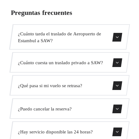
Preguntas frecuentes
¿Cuánto tarda el traslado de Aeropuerto de
Estambul a SAW?
Contáctanos para una estimación del tiempo.
¿Cuánto cuesta un traslado privado a SAW?
Usa nuestro formulario de reserva para obtener un precio
¿Qué pasa si mi vuelo se retrasa?
fijo al instante. Sin cargos ocultos.
Monitorizamos todos los vuelos en tiempo real. Tu
¿Puedo cancelar la reserva?
conductor ajustará automáticamente la hora de recogida
sin coste adicional.
Sí, puedes cancelar gratis hasta 24 horas antes de la
¿Hay servicio disponible las 24 horas?
recogida.