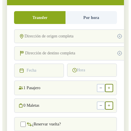
Transfer
Por hora
Hora
Fecha
−
+
1
Pasajero
−
+
0
Maletas
¿Reservar vuelta?