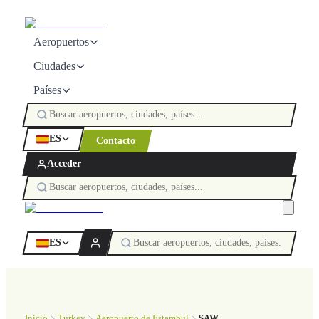
Aeropuertos
Ciudades
Países
ES
Contacto
Acceder
ES
Inicio
Turkey
Aeropuerto de Estambul
SAW