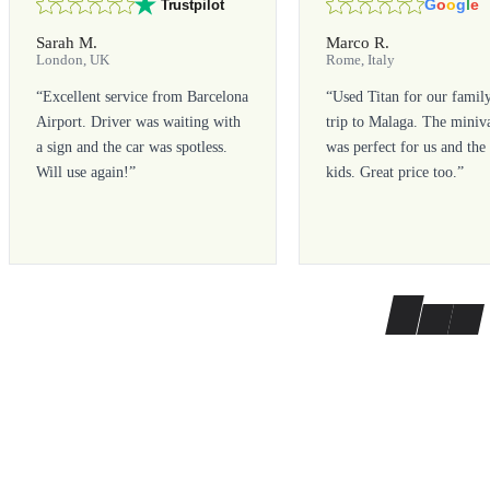
G
o
o
g
l
e
Trustpilot
Sarah M.
Marco R.
London, UK
Rome, Italy
“
Excellent service from Barcelona
“
Used Titan for our famil
Airport. Driver was waiting with
trip to Malaga. The miniv
a sign and the car was spotless.
was perfect for us and the
Will use again!
”
kids. Great price too.
”