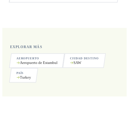
Sí, operamos las 24 horas del día, los 7 días de la semana,
incluyendo festivos.
EXPLORAR MÁS
AEROPUERTO
CIUDAD DESTINO
Aeropuerto de Estambul
SAW
PAÍS
Turkey