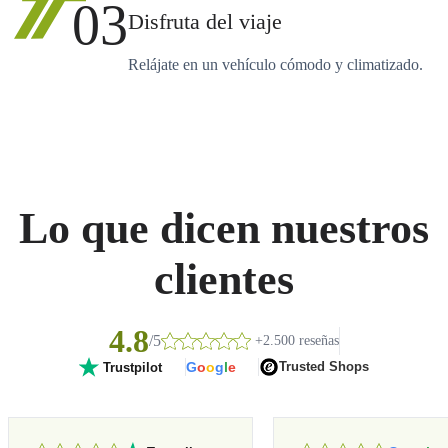
03
Disfruta del viaje
Relájate en un vehículo cómodo y climatizado.
Lo que dicen nuestros
clientes
4.8
/5
+2.500 reseñas
G
o
o
g
l
e
Trusted Shops
Trustpilot