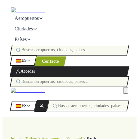
Aeropuertos
Ciudades
Países
ES
Contacto
Acceder
ES
Inicio
Turkey
Aeropuerto de Estambul
Fatih