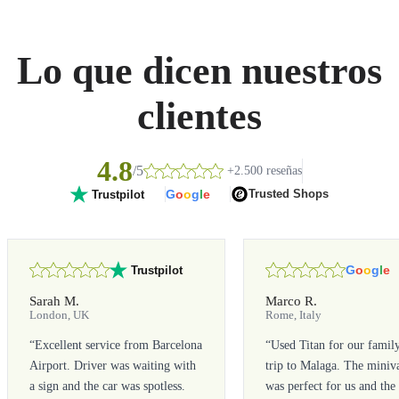
Lo que dicen nuestros
clientes
4.8
/5
+2.500 reseñas
G
o
o
g
l
e
Trusted Shops
Trustpilot
G
o
o
g
l
e
Trustpilot
Sarah M.
Marco R.
London, UK
Rome, Italy
“
Excellent service from Barcelona
“
Used Titan for our famil
Airport. Driver was waiting with
trip to Malaga. The miniv
a sign and the car was spotless.
was perfect for us and the