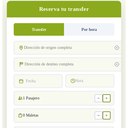
Reserva tu transfer
Transfer
Por hora
Hora
Fecha
−
+
1
Pasajero
−
+
0
Maletas