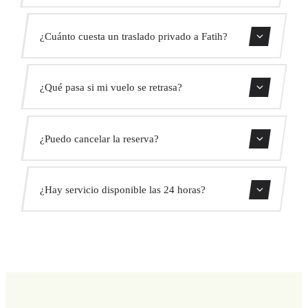
El traslado dura aproximadamente 55 min.
¿Cuánto cuesta un traslado privado a Fatih?
Usa nuestro formulario de reserva para obtener un precio
¿Qué pasa si mi vuelo se retrasa?
fijo al instante. Sin cargos ocultos.
Monitorizamos todos los vuelos en tiempo real. Tu
¿Puedo cancelar la reserva?
conductor ajustará automáticamente la hora de recogida
sin coste adicional.
Sí, puedes cancelar gratis hasta 24 horas antes de la
¿Hay servicio disponible las 24 horas?
recogida.
Sí, operamos las 24 horas del día, los 7 días de la semana,
incluyendo festivos.