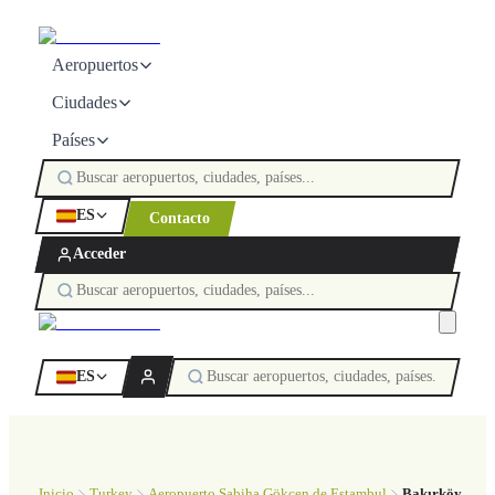
Aeropuertos
Ciudades
Países
ES
Contacto
Acceder
ES
Inicio
Turkey
Aeropuerto Sabiha Gökçen de Estambul
Bakırköy