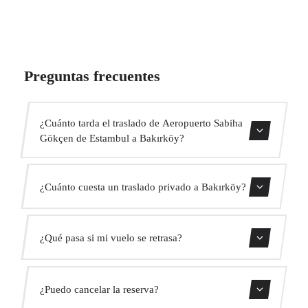
Preguntas frecuentes
¿Cuánto tarda el traslado de Aeropuerto Sabiha
Gökçen de Estambul a Bakırköy?
El traslado dura aproximadamente 1h.
¿Cuánto cuesta un traslado privado a Bakırköy?
Usa nuestro formulario de reserva para obtener un precio
¿Qué pasa si mi vuelo se retrasa?
fijo al instante. Sin cargos ocultos.
Monitorizamos todos los vuelos en tiempo real. Tu
¿Puedo cancelar la reserva?
conductor ajustará automáticamente la hora de recogida