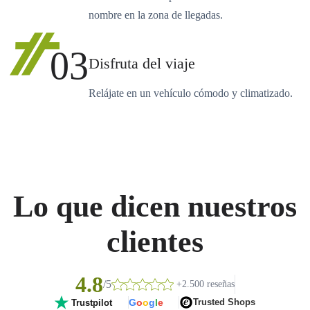
nombre en la zona de llegadas.
03
Disfruta del viaje
Relájate en un vehículo cómodo y climatizado.
Lo que dicen nuestros
clientes
4.8
/5
+2.500 reseñas
G
o
o
g
l
e
Trusted Shops
Trustpilot