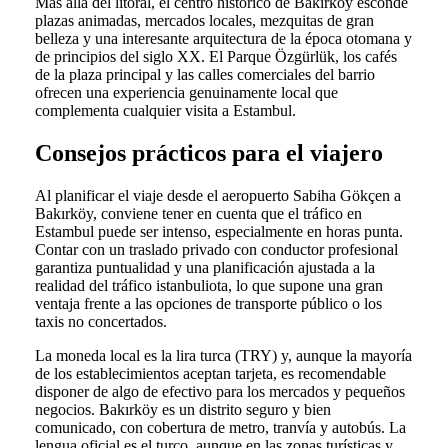
Más allá del litoral, el centro histórico de Bakırköy esconde
plazas animadas, mercados locales, mezquitas de gran
belleza y una interesante arquitectura de la época otomana y
de principios del siglo XX. El Parque Özgürlük, los cafés
de la plaza principal y las calles comerciales del barrio
ofrecen una experiencia genuinamente local que
complementa cualquier visita a Estambul.
Consejos prácticos para el viajero
Al planificar el viaje desde el aeropuerto Sabiha Gökçen a
Bakırköy, conviene tener en cuenta que el tráfico en
Estambul puede ser intenso, especialmente en horas punta.
Contar con un traslado privado con conductor profesional
garantiza puntualidad y una planificación ajustada a la
realidad del tráfico istanbuliota, lo que supone una gran
ventaja frente a las opciones de transporte público o los
taxis no concertados.
La moneda local es la lira turca (TRY) y, aunque la mayoría
de los establecimientos aceptan tarjeta, es recomendable
disponer de algo de efectivo para los mercados y pequeños
negocios. Bakırköy es un distrito seguro y bien
comunicado, con cobertura de metro, tranvía y autobús. La
lengua oficial es el turco, aunque en las zonas turísticas y