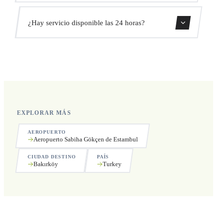
sin coste adicional.
Sí, puedes cancelar gratis hasta 24 horas antes de la
¿Hay servicio disponible las 24 horas?
recogida.
Sí, operamos las 24 horas del día, los 7 días de la semana,
incluyendo festivos.
EXPLORAR MÁS
AEROPUERTO
Aeropuerto Sabiha Gökçen de Estambul
CIUDAD DESTINO
PAÍS
Bakırköy
Turkey