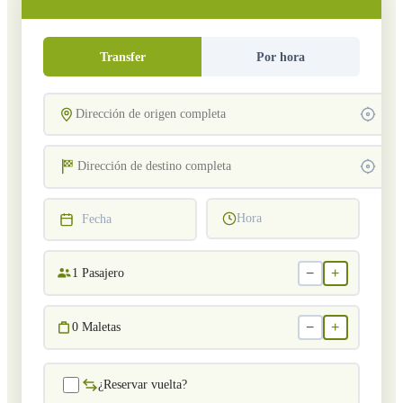
Transfer
Por hora
Hora
Fecha
−
+
1
Pasajero
−
+
0
Maletas
¿Reservar vuelta?