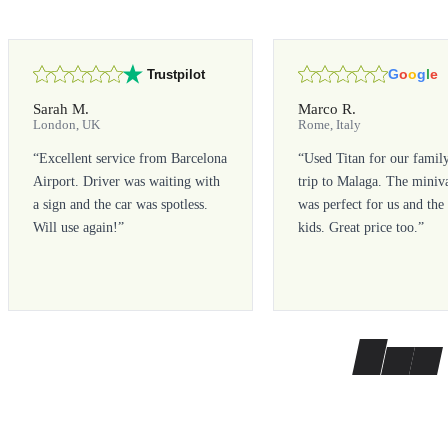
G
o
o
g
l
e
Trustpilot
Sarah M.
Marco R.
London, UK
Rome, Italy
“
Excellent service from Barcelona
“
Used Titan for our famil
Airport. Driver was waiting with
trip to Malaga. The miniv
a sign and the car was spotless.
was perfect for us and the
Will use again!
”
kids. Great price too.
”