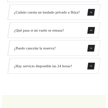
Contáctanos para una estimación del tiempo.
¿Cuánto cuesta un traslado privado a Ibiza?
Usa nuestro formulario de reserva para obtener un precio
¿Qué pasa si mi vuelo se retrasa?
fijo al instante. Sin cargos ocultos.
Monitorizamos todos los vuelos en tiempo real. Tu
¿Puedo cancelar la reserva?
conductor ajustará automáticamente la hora de recogida
sin coste adicional.
Sí, puedes cancelar gratis hasta 24 horas antes de la
¿Hay servicio disponible las 24 horas?
recogida.
Sí, operamos las 24 horas del día, los 7 días de la semana,
incluyendo festivos.