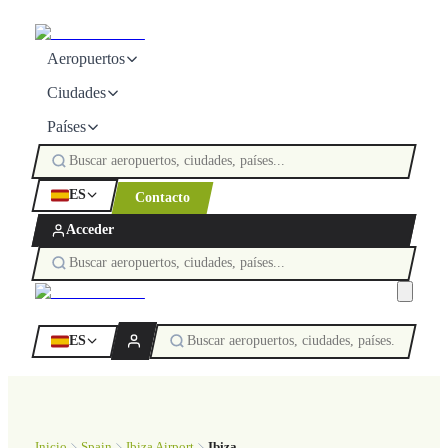
Aeropuertos
Ciudades
Países
ES
Contacto
Acceder
ES
Inicio
Spain
Ibiza Airport
Ibiza