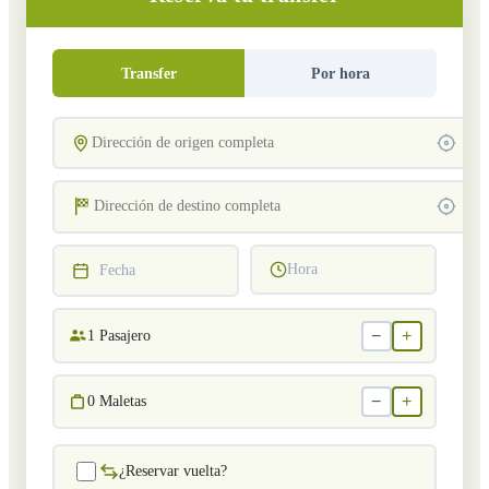
Transfer
Por hora
Hora
Fecha
−
+
1
Pasajero
−
+
0
Maletas
¿Reservar vuelta?