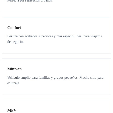
Perfecta para trayectos urbanos.
3
3
Confort
Berlina con acabados superiores y más espacio. Ideal para viajeros
de negocios.
6
5
Minivan
Vehículo amplio para familias y grupos pequeños. Mucho sitio para
equipaje.
7
7
MPV