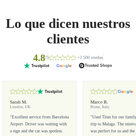
Lo que dicen nuestros
clientes
4.8
/5
+2.500 reseñas
G
o
o
g
l
e
Trusted Shops
Trustpilot
G
o
o
g
l
e
Trustpilot
Sarah M.
Marco R.
London, UK
Rome, Italy
“
Excellent service from Barcelona
“
Used Titan for our famil
Airport. Driver was waiting with
trip to Malaga. The miniv
a sign and the car was spotless.
was perfect for us and the