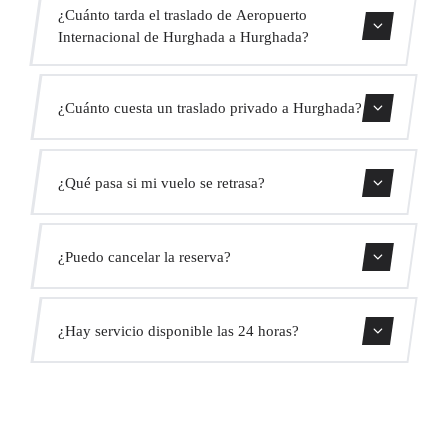
¿Cuánto tarda el traslado de Aeropuerto
Internacional de Hurghada a Hurghada?
Contáctanos para una estimación del tiempo.
¿Cuánto cuesta un traslado privado a Hurghada?
Usa nuestro formulario de reserva para obtener un precio
¿Qué pasa si mi vuelo se retrasa?
fijo al instante. Sin cargos ocultos.
Monitorizamos todos los vuelos en tiempo real. Tu
¿Puedo cancelar la reserva?
conductor ajustará automáticamente la hora de recogida
sin coste adicional.
Sí, puedes cancelar gratis hasta 24 horas antes de la
¿Hay servicio disponible las 24 horas?
recogida.
Sí, operamos las 24 horas del día, los 7 días de la semana,
incluyendo festivos.