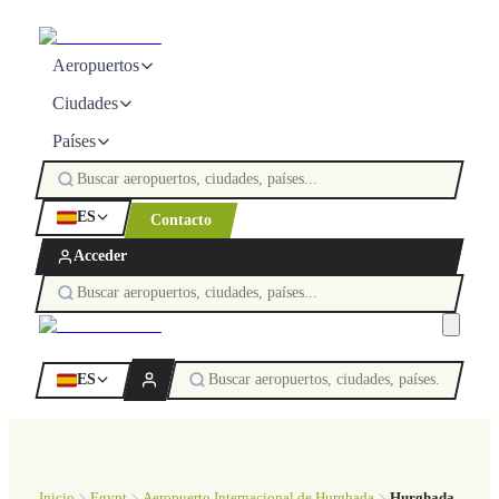
Aeropuertos
Ciudades
Países
ES
Contacto
Acceder
ES
Inicio
Egypt
Aeropuerto Internacional de Hurghada
Hurghada