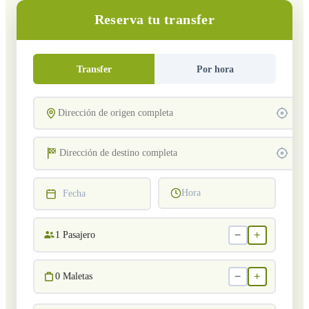
Reserva tu transfer
Transfer
Por hora
Hora
Fecha
−
+
1
Pasajero
−
+
0
Maletas