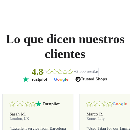
Lo que dicen nuestros
clientes
4.8
/5
+2.500 reseñas
G
o
o
g
l
e
Trusted Shops
Trustpilot
G
o
o
g
l
e
Trustpilot
Sarah M.
Marco R.
London, UK
Rome, Italy
“
Excellent service from Barcelona
“
Used Titan for our famil