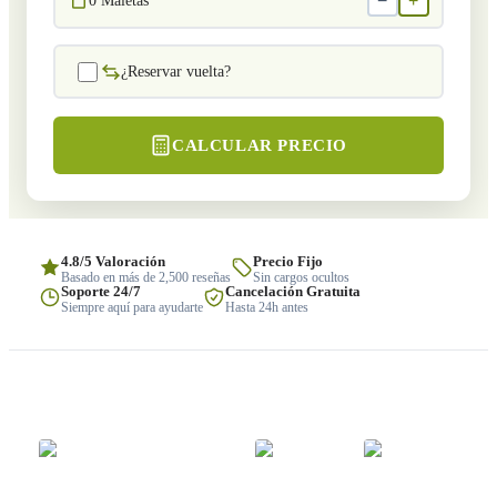
−
+
0
Maletas
¿Reservar vuelta?
CALCULAR PRECIO
4.8/5 Valoración
Precio Fijo
Basado en más de 2,500 reseñas
Sin cargos ocultos
Soporte 24/7
Cancelación Gratuita
Siempre aquí para ayudarte
Hasta 24h antes