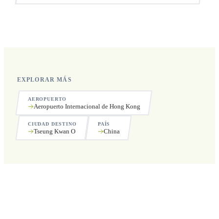
Sí, operamos las 24 horas del día, los 7 días de la semana,
incluyendo festivos.
EXPLORAR MÁS
AEROPUERTO
Aeropuerto Internacional de Hong Kong
CIUDAD DESTINO
PAÍS
Tseung Kwan O
China