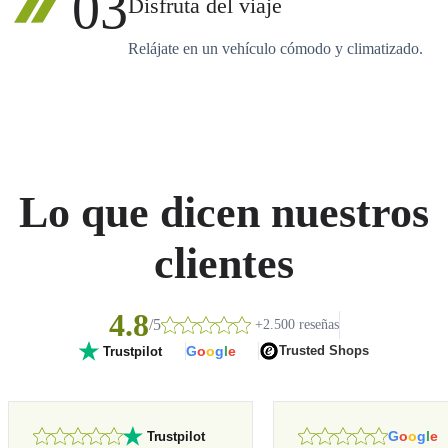
03
Disfruta del viaje
Relájate en un vehículo cómodo y climatizado.
Lo que dicen nuestros
clientes
4.8
/5
+2.500 reseñas
G
o
o
g
l
e
Trusted Shops
Trustpilot
G
o
o
g
l
e
Trustpilot