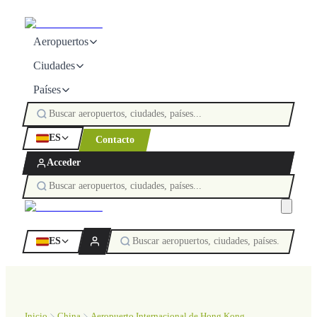
Aeropuertos
Ciudades
Países
ES
Contacto
Acceder
ES
Inicio
China
Aeropuerto Internacional de Hong Kong