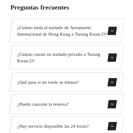
Preguntas frecuentes
¿Cuánto tarda el traslado de Aeropuerto
Internacional de Hong Kong a Tseung Kwan O?
Contáctanos para una estimación del tiempo.
¿Cuánto cuesta un traslado privado a Tseung
Kwan O?
Usa nuestro formulario de reserva para obtener un precio
¿Qué pasa si mi vuelo se retrasa?
fijo al instante. Sin cargos ocultos.
Monitorizamos todos los vuelos en tiempo real. Tu
¿Puedo cancelar la reserva?
conductor ajustará automáticamente la hora de recogida
sin coste adicional.
Sí, puedes cancelar gratis hasta 24 horas antes de la
¿Hay servicio disponible las 24 horas?
recogida.