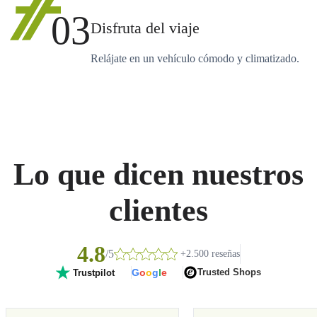
03
Disfruta del viaje
Relájate en un vehículo cómodo y climatizado.
Lo que dicen nuestros
clientes
4.8
/5
+2.500 reseñas
G
o
o
g
l
e
Trusted Shops
Trustpilot