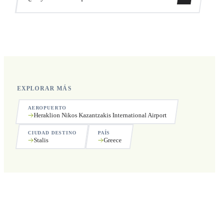
recogida.
Sí, operamos las 24 horas del día, los 7 días de la semana,
incluyendo festivos.
EXPLORAR MÁS
AEROPUERTO
Heraklion Nikos Kazantzakis International Airport
CIUDAD DESTINO
PAÍS
Stalis
Greece