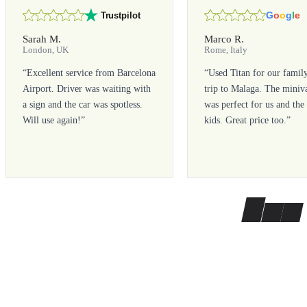
G
o
o
g
l
e
Trustpilot
Sarah M.
Marco R.
London, UK
Rome, Italy
“
Excellent service from Barcelona
“
Used Titan for our famil
Airport. Driver was waiting with
trip to Malaga. The miniv
a sign and the car was spotless.
was perfect for us and the
Will use again!
”
kids. Great price too.
”