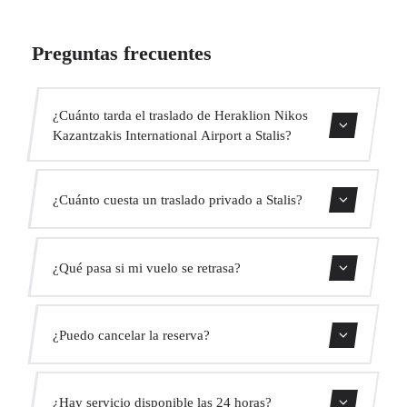
Preguntas frecuentes
¿Cuánto tarda el traslado de Heraklion Nikos
Kazantzakis International Airport a Stalis?
Contáctanos para una estimación del tiempo.
¿Cuánto cuesta un traslado privado a Stalis?
Usa nuestro formulario de reserva para obtener un precio
¿Qué pasa si mi vuelo se retrasa?
fijo al instante. Sin cargos ocultos.
Monitorizamos todos los vuelos en tiempo real. Tu
¿Puedo cancelar la reserva?
conductor ajustará automáticamente la hora de recogida
sin coste adicional.
Sí, puedes cancelar gratis hasta 24 horas antes de la
¿Hay servicio disponible las 24 horas?