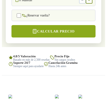
−
+
0
Maletas
¿Reservar vuelta?
CALCULAR PRECIO
4.8/5 Valoración
Precio Fijo
Basado en más de 2,500 reseñas
Sin cargos ocultos
Soporte 24/7
Cancelación Gratuita
Siempre aquí para ayudarte
Hasta 24h antes