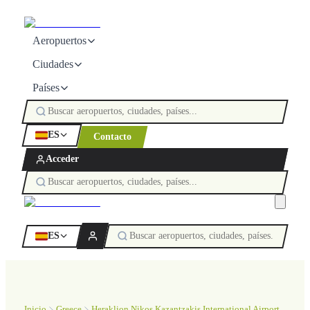
Aeropuertos
Ciudades
Países
ES
Contacto
Acceder
ES
Inicio
Greece
Heraklion Nikos Kazantzakis International Airport