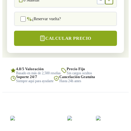
−
+
0
Maletas
¿Reservar vuelta?
CALCULAR PRECIO
4.8/5 Valoración
Precio Fijo
Basado en más de 2,500 reseñas
Sin cargos ocultos
Soporte 24/7
Cancelación Gratuita
Siempre aquí para ayudarte
Hasta 24h antes