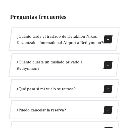
Preguntas frecuentes
¿Cuánto tarda el traslado de Heraklion Nikos
Kazantzakis International Airport a Rethymnon?
Contáctanos para una estimación del tiempo.
¿Cuánto cuesta un traslado privado a
Rethymnon?
Usa nuestro formulario de reserva para obtener un precio
¿Qué pasa si mi vuelo se retrasa?
fijo al instante. Sin cargos ocultos.
Monitorizamos todos los vuelos en tiempo real. Tu
¿Puedo cancelar la reserva?
conductor ajustará automáticamente la hora de recogida
sin coste adicional.
Sí, puedes cancelar gratis hasta 24 horas antes de la