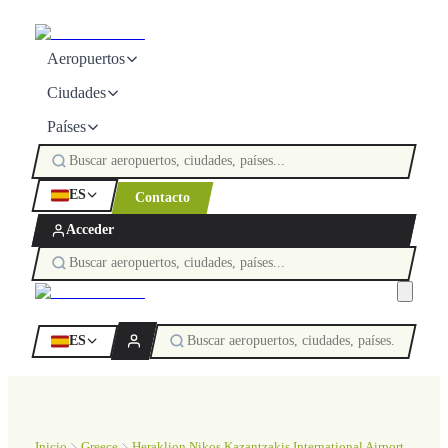
Aeropuertos
Ciudades
Países
ES
Contacto
Acceder
ES
Inicio
Greece
Heraklion Nikos Kazantzakis International Airport