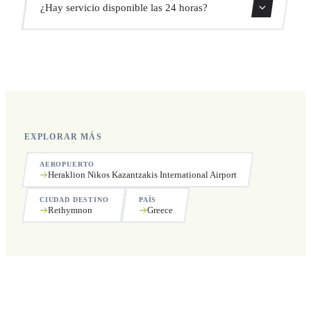
¿Hay servicio disponible las 24 horas?
recogida.
Sí, operamos las 24 horas del día, los 7 días de la semana,
incluyendo festivos.
EXPLORAR MÁS
AEROPUERTO
Heraklion Nikos Kazantzakis International Airport
CIUDAD DESTINO
PAÍS
Rethymnon
Greece