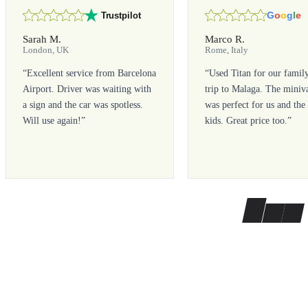
G
o
o
g
l
e
Trustpilot
Sarah M.
Marco R.
London, UK
Rome, Italy
“
Excellent service from Barcelona
“
Used Titan for our famil
Airport. Driver was waiting with
trip to Malaga. The miniv
a sign and the car was spotless.
was perfect for us and the
Will use again!
”
kids. Great price too.
”