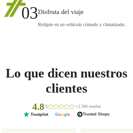
03
Disfruta del viaje
Relájate en un vehículo cómodo y climatizado.
Lo que dicen nuestros
clientes
4.8
/5
+2.500 reseñas
G
o
o
g
l
e
Trusted Shops
Trustpilot