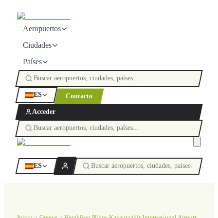
Aeropuertos
Ciudades
Países
ES
Contacto
Acceder
ES
Inicio
Greece
Heraklion Nikos Kazantzakis International Airport