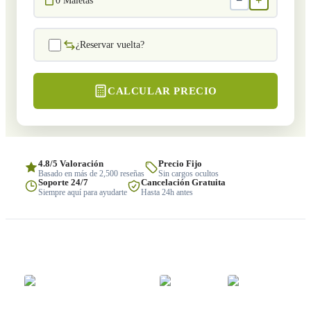
−
+
0
Maletas
¿Reservar vuelta?
CALCULAR PRECIO
4.8/5 Valoración
Precio Fijo
Basado en más de 2,500 reseñas
Sin cargos ocultos
Soporte 24/7
Cancelación Gratuita
Siempre aquí para ayudarte
Hasta 24h antes