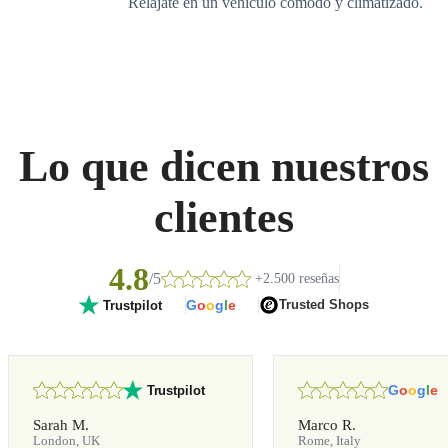
Relájate en un vehículo cómodo y climatizado.
Lo que dicen nuestros
clientes
4.8
/5
+2.500 reseñas
G
o
o
g
l
e
Trusted Shops
Trustpilot
G
o
o
g
l
e
Trustpilot
Sarah M.
Marco R.
London, UK
Rome, Italy