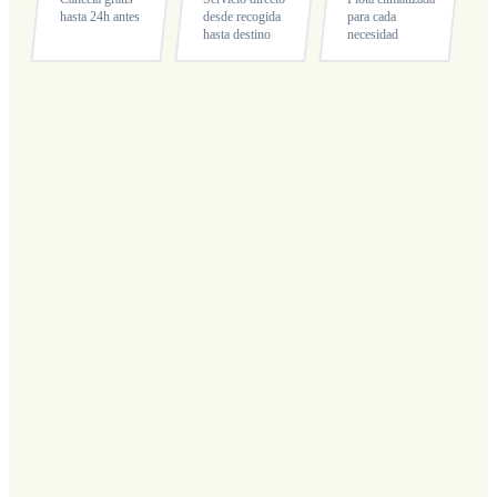
hasta 24h antes
desde recogida
para cada
hasta destino
necesidad