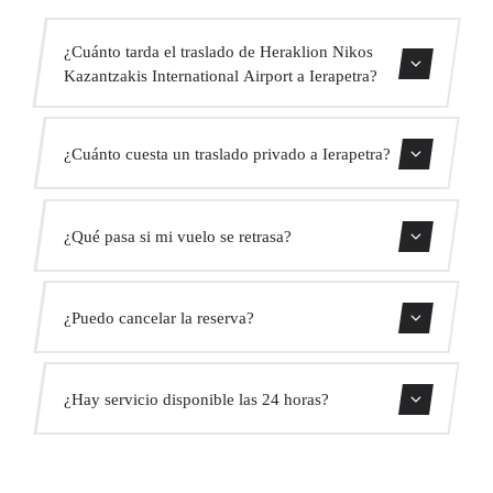
¿Cuánto tarda el traslado de Heraklion Nikos
Kazantzakis International Airport a Ierapetra?
Contáctanos para una estimación del tiempo.
¿Cuánto cuesta un traslado privado a Ierapetra?
Usa nuestro formulario de reserva para obtener un precio
¿Qué pasa si mi vuelo se retrasa?
fijo al instante. Sin cargos ocultos.
Monitorizamos todos los vuelos en tiempo real. Tu
¿Puedo cancelar la reserva?
conductor ajustará automáticamente la hora de recogida
sin coste adicional.
Sí, puedes cancelar gratis hasta 24 horas antes de la
¿Hay servicio disponible las 24 horas?
recogida.
Sí, operamos las 24 horas del día, los 7 días de la semana,
incluyendo festivos.