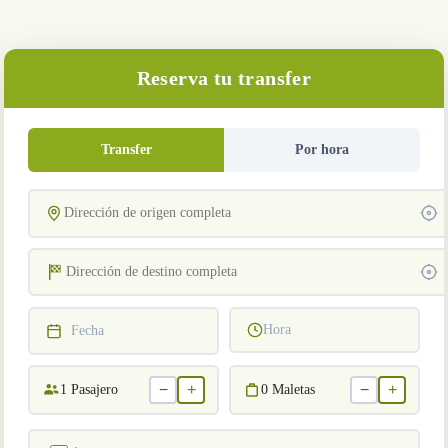
Reserva tu transfer
Transfer
Por hora
Hora
Fecha
−
+
−
+
1
Pasajero
0
Maletas