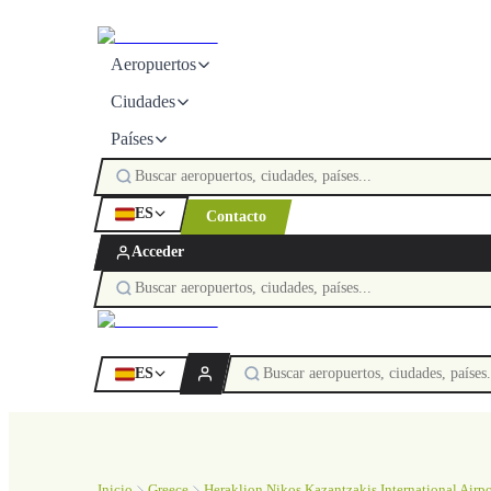
Aeropuertos
Ciudades
Países
ES
Contacto
Acceder
ES
Inicio
Greece
Heraklion Nikos Kazantzakis International Airpo