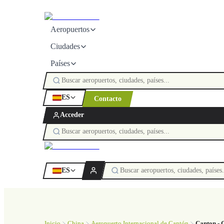
Aeropuertos
Ciudades
Países
ES
Contacto
Acceder
ES
Inicio
China
Aeropuerto Internacional de Cantón
Canton -