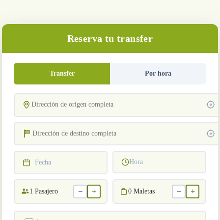
Reserva tu transfer
Transfer
Por hora
Hora
Fecha
−
+
−
+
1
Pasajero
0
Maletas