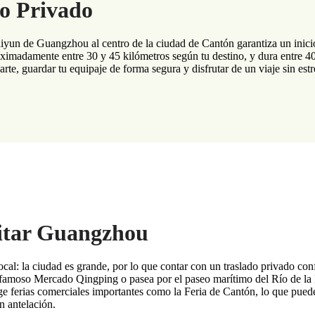
do Privado
aiyun de Guangzhou al centro de la ciudad de Cantón garantiza un inic
oximadamente entre 30 y 45 kilómetros según tu destino, y dura entre 4
rte, guardar tu equipaje de forma segura y disfrutar de un viaje sin estr
sitar Guangzhou
l: la ciudad es grande, por lo que contar con un traslado privado confi
el famoso Mercado Qingping o pasea por el paseo marítimo del Río de la 
 ferias comerciales importantes como la Feria de Cantón, lo que pued
n antelación.