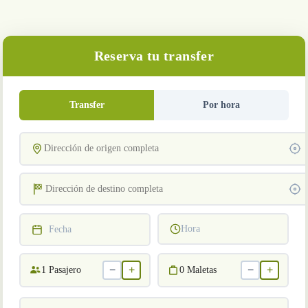
Reserva tu transfer
Transfer
Por hora
Hora
Fecha
−
+
−
+
1
Pasajero
0
Maletas