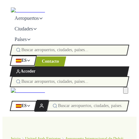
Aeropuertos
Ciudades
Países
ES
Contacto
Acceder
ES
Inicio
United Arab Emirates
Aeropuerto Internacional de Dubái