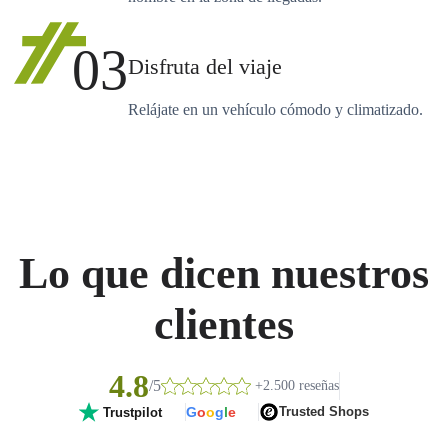
03
Disfruta del viaje
Relájate en un vehículo cómodo y climatizado.
Lo que dicen nuestros
clientes
4.8
/5
+2.500 reseñas
G
o
o
g
l
e
Trusted Shops
Trustpilot