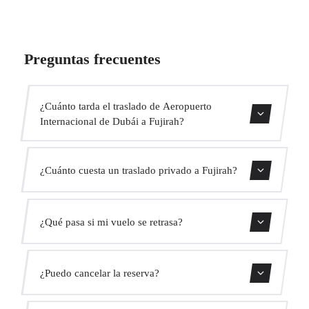
Preguntas frecuentes
¿Cuánto tarda el traslado de Aeropuerto
Internacional de Dubái a Fujirah?
Contáctanos para una estimación del tiempo.
¿Cuánto cuesta un traslado privado a Fujirah?
Usa nuestro formulario de reserva para obtener un precio
¿Qué pasa si mi vuelo se retrasa?
fijo al instante. Sin cargos ocultos.
Monitorizamos todos los vuelos en tiempo real. Tu
¿Puedo cancelar la reserva?
conductor ajustará automáticamente la hora de recogida
sin coste adicional.