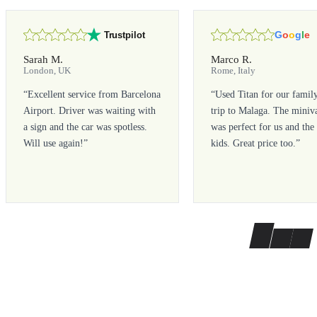
G
o
o
g
l
e
Trustpilot
Sarah M.
Marco R.
London, UK
Rome, Italy
“
Excellent service from Barcelona
“
Used Titan for our famil
Airport. Driver was waiting with
trip to Malaga. The miniv
a sign and the car was spotless.
was perfect for us and the
Will use again!
”
kids. Great price too.
”