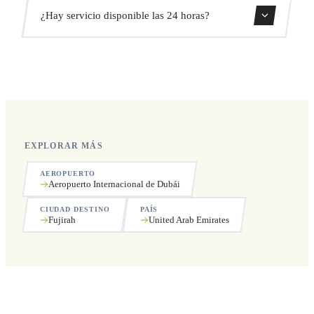
Sí, puedes cancelar gratis hasta 24 horas antes de la
¿Hay servicio disponible las 24 horas?
recogida.
Sí, operamos las 24 horas del día, los 7 días de la semana,
incluyendo festivos.
EXPLORAR MÁS
AEROPUERTO
Aeropuerto Internacional de Dubái
CIUDAD DESTINO
PAÍS
Fujirah
United Arab Emirates