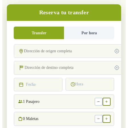
Reserva tu transfer
Transfer
Por hora
Hora
Fecha
−
+
1
Pasajero
−
+
0
Maletas