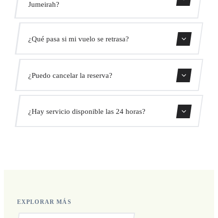
Jumeirah?
Usa nuestro formulario de reserva para obtener un precio
¿Qué pasa si mi vuelo se retrasa?
fijo al instante. Sin cargos ocultos.
Monitorizamos todos los vuelos en tiempo real. Tu
¿Puedo cancelar la reserva?
conductor ajustará automáticamente la hora de recogida
sin coste adicional.
Sí, puedes cancelar gratis hasta 24 horas antes de la
¿Hay servicio disponible las 24 horas?
recogida.
Sí, operamos las 24 horas del día, los 7 días de la semana,
incluyendo festivos.
EXPLORAR MÁS