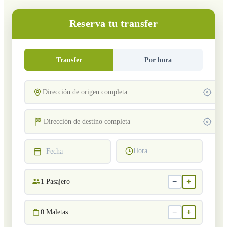
Reserva tu transfer
Transfer
Por hora
Hora
Fecha
−
+
1
Pasajero
−
+
0
Maletas