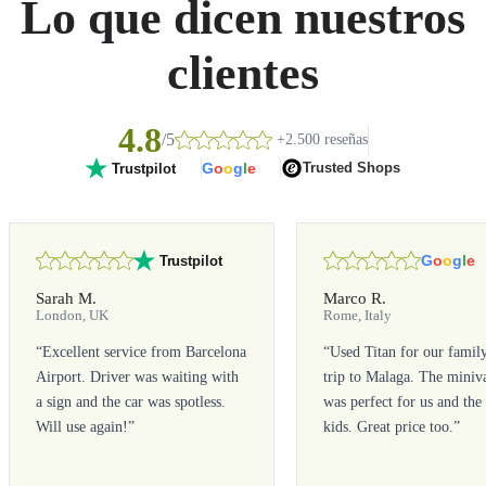
Lo que dicen nuestros
clientes
4.8
/5
+2.500 reseñas
G
o
o
g
l
e
Trusted Shops
Trustpilot
G
o
o
g
l
e
Trustpilot
Sarah M.
Marco R.
London, UK
Rome, Italy
“
Excellent service from Barcelona
“
Used Titan for our famil
Airport. Driver was waiting with
trip to Malaga. The miniv
a sign and the car was spotless.
was perfect for us and the
Will use again!
”
kids. Great price too.
”