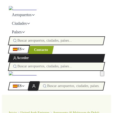
Aeropuertos
Ciudades
Países
ES
Contacto
Acceder
ES
Inicio
United Arab Emirates
Aeropuerto Al Maktoum de Dubái