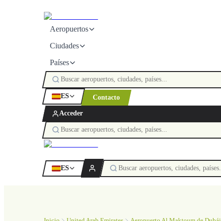
Aeropuertos
Ciudades
Países
ES
Contacto
Acceder
ES
Inicio
United Arab Emirates
Aeropuerto Al Maktoum de Dubái