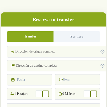
Reserva tu transfer
Transfer
Por hora
Hora
Fecha
−
+
−
+
1
Pasajero
0
Maletas