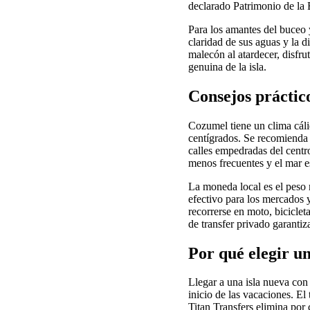
declarado Patrimonio de l
Para los amantes del buceo 
claridad de sus aguas y la 
malecón al atardecer, disfru
genuina de la isla.
Consejos práctico
Cozumel tiene un clima cáli
centígrados. Se recomienda v
calles empedradas del centro
menos frecuentes y el mar es
La moneda local es el peso
efectivo para los mercados 
recorrerse en moto, biciclet
de transfer privado garanti
Por qué elegir u
Llegar a una isla nueva con 
inicio de las vacaciones. E
Titan Transfers elimina por 