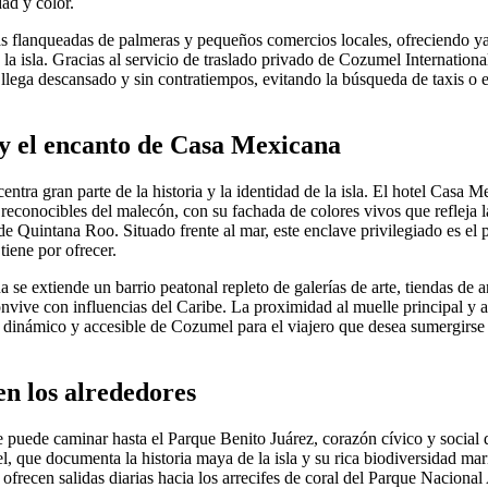
dad y color.
das flanqueadas de palmeras y pequeños comercios locales, ofreciendo 
 la isla. Gracias al servicio de traslado privado de Cozumel Internatio
llega descansado y sin contratiempos, evitando la búsqueda de taxis o el
y el encanto de Casa Mexicana
tra gran parte de la historia y la identidad de la isla. El hotel Casa 
reconocibles del malecón, con su fachada de colores vivos que refleja la
 de Quintana Roo. Situado frente al mar, este enclave privilegiado es el 
 tiene por ofrecer.
e extiende un barrio peatonal repleto de galerías de arte, tiendas de ar
nvive con influencias del Caribe. La proximidad al muelle principal y a
ás dinámico y accesible de Cozumel para el viajero que desea sumergirse 
en los alrededores
te puede caminar hasta el Parque Benito Juárez, corazón cívico y social 
, que documenta la historia maya de la isla y su rica biodiversidad mar
ofrecen salidas diarias hacia los arrecifes de coral del Parque Naciona