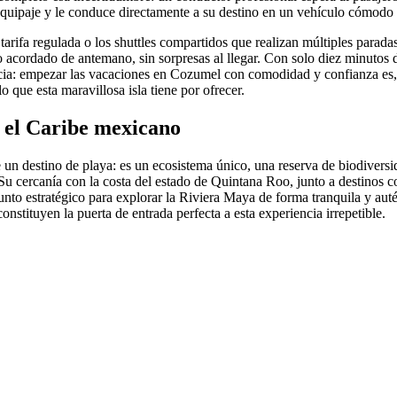
 equipaje y le conduce directamente a su destino en un vehículo cómodo 
 tarifa regulada o los shuttles compartidos que realizan múltiples paradas,
o acordado de antemano, sin sorpresas al llegar. Con solo diez minutos d
ncia: empezar las vacaciones en Cozumel con comodidad y confianza es,
o que esta maravillosa isla tiene por ofrecer.
n el Caribe mexicano
n destino de playa: es un ecosistema único, una reserva de biodiversi
 Su cercanía con la costa del estado de Quintana Roo, junto a destinos
unto estratégico para explorar la Riviera Maya de forma tranquila y auté
stituyen la puerta de entrada perfecta a esta experiencia irrepetible.