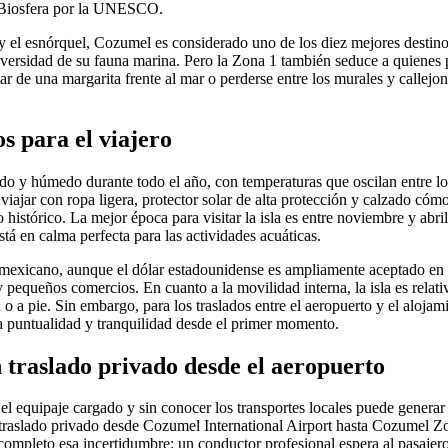
a Biosfera por la UNESCO.
y el esnórquel, Cozumel es considerado uno de los diez mejores destino
diversidad de su fauna marina. Pero la Zona 1 también seduce a quienes p
tar de una margarita frente al mar o perderse entre los murales y callej
s para el viajero
do y húmedo durante todo el año, con temperaturas que oscilan entre lo
iajar con ropa ligera, protector solar de alta protección y calzado cóm
 histórico. La mejor época para visitar la isla es entre noviembre y abril
tá en calma perfecta para las actividades acuáticas.
 mexicano, aunque el dólar estadounidense es ampliamente aceptado en 
y pequeños comercios. En cuanto a la movilidad interna, la isla es rel
a o a pie. Sin embargo, para los traslados entre el aeropuerto y el alojam
za puntualidad y tranquilidad desde el primer momento.
n traslado privado desde el aeropuerto
el equipaje cargado y sin conocer los transportes locales puede generar 
l traslado privado desde Cozumel International Airport hasta Cozumel 
completo esa incertidumbre: un conductor profesional espera al pasajero