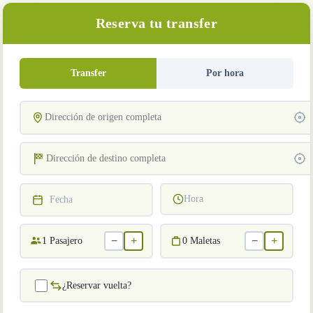
Reserva tu transfer
Transfer
Por hora
Hora
Fecha
−
+
−
+
1
Pasajero
0
Maletas
¿Reservar vuelta?