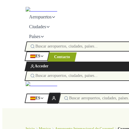
Aeropuertos
Ciudades
Países
ES
Contacto
Acceder
ES
Inicio
Mexico
Aeropuerto Internacional de Cozumel
Cozume