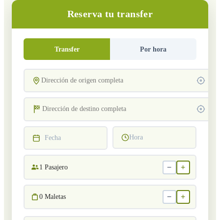
Reserva tu transfer
Transfer
Por hora
Hora
Fecha
−
+
1
Pasajero
−
+
0
Maletas