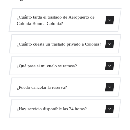
¿Cuánto tarda el traslado de Aeropuerto de
Colonia-Bonn a Colonia?
Contáctanos para una estimación del tiempo.
¿Cuánto cuesta un traslado privado a Colonia?
Usa nuestro formulario de reserva para obtener un precio
¿Qué pasa si mi vuelo se retrasa?
fijo al instante. Sin cargos ocultos.
Monitorizamos todos los vuelos en tiempo real. Tu
¿Puedo cancelar la reserva?
conductor ajustará automáticamente la hora de recogida
sin coste adicional.
Sí, puedes cancelar gratis hasta 24 horas antes de la
¿Hay servicio disponible las 24 horas?
recogida.
Sí, operamos las 24 horas del día, los 7 días de la semana,