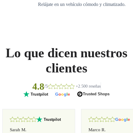
Relájate en un vehículo cómodo y climatizado.
Lo que dicen nuestros
clientes
4.8
/5
+2.500 reseñas
G
o
o
g
l
e
Trusted Shops
Trustpilot
G
o
o
g
l
e
Trustpilot
Sarah M.
Marco R.