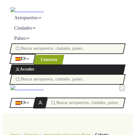
Aeropuertos
Ciudades
Países
ES
Contacto
Acceder
ES
Inicio
Germany
Aeropuerto de Colonia-Bonn
Colonia