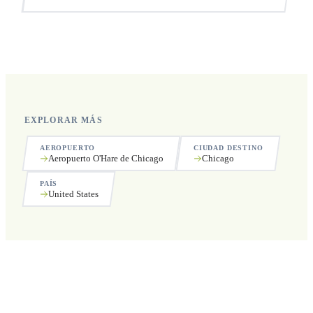
Sí, operamos las 24 horas del día, los 7 días de la semana,
incluyendo festivos.
EXPLORAR MÁS
AEROPUERTO
CIUDAD DESTINO
Aeropuerto O'Hare de Chicago
Chicago
PAÍS
United States