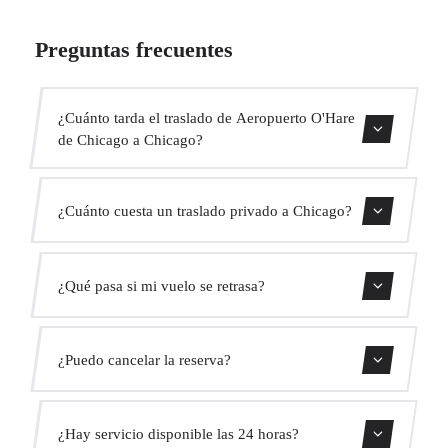
Preguntas frecuentes
¿Cuánto tarda el traslado de Aeropuerto O'Hare
de Chicago a Chicago?
El traslado dura aproximadamente 35 min.
¿Cuánto cuesta un traslado privado a Chicago?
Usa nuestro formulario de reserva para obtener un precio
¿Qué pasa si mi vuelo se retrasa?
fijo al instante. Sin cargos ocultos.
Monitorizamos todos los vuelos en tiempo real. Tu
¿Puedo cancelar la reserva?
conductor ajustará automáticamente la hora de recogida
sin coste adicional.
Sí, puedes cancelar gratis hasta 24 horas antes de la
¿Hay servicio disponible las 24 horas?
recogida.