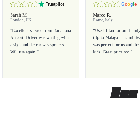
G
o
o
g
l
e
Trustpilot
Sarah M.
Marco R.
London, UK
Rome, Italy
“
Excellent service from Barcelona
“
Used Titan for our famil
Airport. Driver was waiting with
trip to Malaga. The miniv
a sign and the car was spotless.
was perfect for us and the
Will use again!
”
kids. Great price too.
”