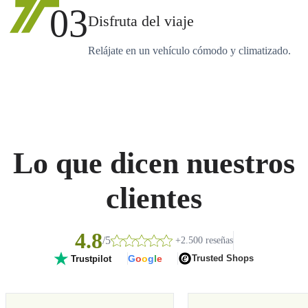
03
Disfruta del viaje
Relájate en un vehículo cómodo y climatizado.
Lo que dicen nuestros
clientes
4.8
/5
+2.500 reseñas
G
o
o
g
l
e
Trusted Shops
Trustpilot