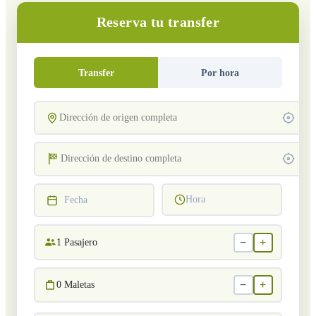
Reserva tu transfer
Transfer
Por hora
Hora
Fecha
−
+
1
Pasajero
−
+
0
Maletas