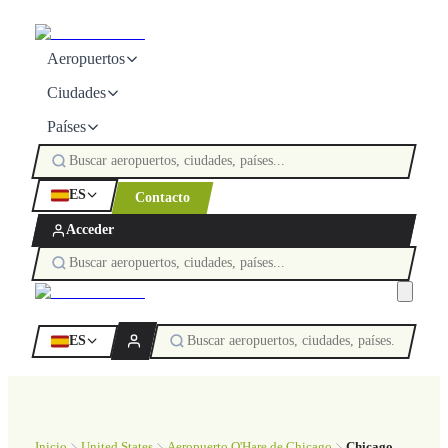
Aeropuertos
Ciudades
Países
ES
Contacto
Acceder
ES
Inicio
United States
Aeropuerto O'Hare de Chicago
Chicago