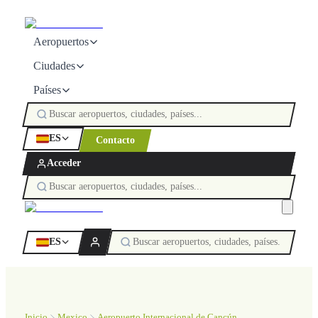
Aeropuertos
Ciudades
Países
ES
Contacto
Acceder
ES
Inicio
Mexico
Aeropuerto Internacional de Cancún