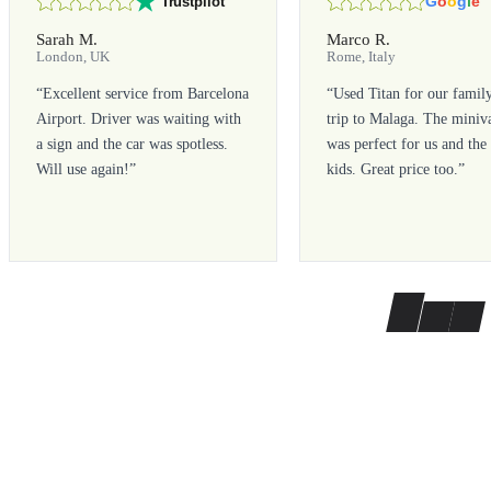
G
o
o
g
l
e
Trustpilot
Sarah M.
Marco R.
London, UK
Rome, Italy
“
Excellent service from Barcelona
“
Used Titan for our famil
Airport. Driver was waiting with
trip to Malaga. The miniv
a sign and the car was spotless.
was perfect for us and the
Will use again!
”
kids. Great price too.
”