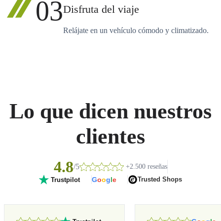
03
Disfruta del viaje
Relájate en un vehículo cómodo y climatizado.
Lo que dicen nuestros
clientes
4.8
/5
+2.500 reseñas
G
o
o
g
l
e
Trusted Shops
Trustpilot