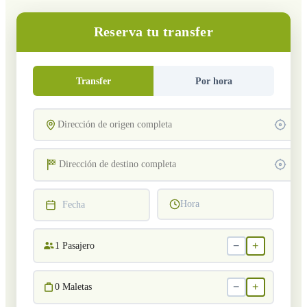
Reserva tu transfer
Transfer
Por hora
Hora
Fecha
−
+
1
Pasajero
−
+
0
Maletas