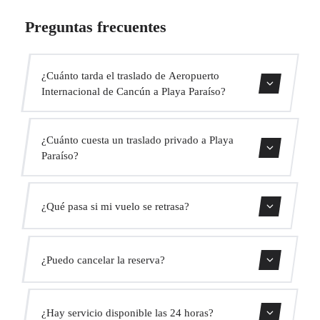
Preguntas frecuentes
¿Cuánto tarda el traslado de Aeropuerto
Internacional de Cancún a Playa Paraíso?
El traslado dura aproximadamente 50 min.
¿Cuánto cuesta un traslado privado a Playa
Paraíso?
Usa nuestro formulario de reserva para obtener un precio
¿Qué pasa si mi vuelo se retrasa?
fijo al instante. Sin cargos ocultos.
Monitorizamos todos los vuelos en tiempo real. Tu
¿Puedo cancelar la reserva?
conductor ajustará automáticamente la hora de recogida
sin coste adicional.
Sí, puedes cancelar gratis hasta 24 horas antes de la
¿Hay servicio disponible las 24 horas?