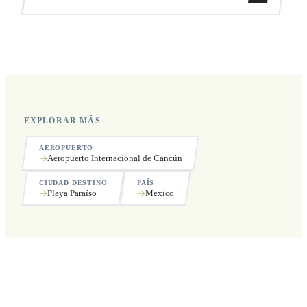
recogida.
Sí, operamos las 24 horas del día, los 7 días de la semana,
incluyendo festivos.
EXPLORAR MÁS
AEROPUERTO
Aeropuerto Internacional de Cancún
CIUDAD DESTINO
PAÍS
Playa Paraíso
Mexico