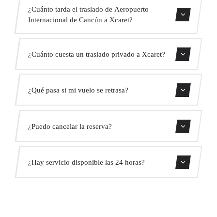
¿Cuánto tarda el traslado de Aeropuerto
Internacional de Cancún a Xcaret?
El traslado dura aproximadamente 1h 5min.
¿Cuánto cuesta un traslado privado a Xcaret?
Usa nuestro formulario de reserva para obtener un precio
¿Qué pasa si mi vuelo se retrasa?
fijo al instante. Sin cargos ocultos.
Monitorizamos todos los vuelos en tiempo real. Tu
¿Puedo cancelar la reserva?
conductor ajustará automáticamente la hora de recogida
sin coste adicional.
Sí, puedes cancelar gratis hasta 24 horas antes de la
¿Hay servicio disponible las 24 horas?
recogida.
Sí, operamos las 24 horas del día, los 7 días de la semana,
incluyendo festivos.