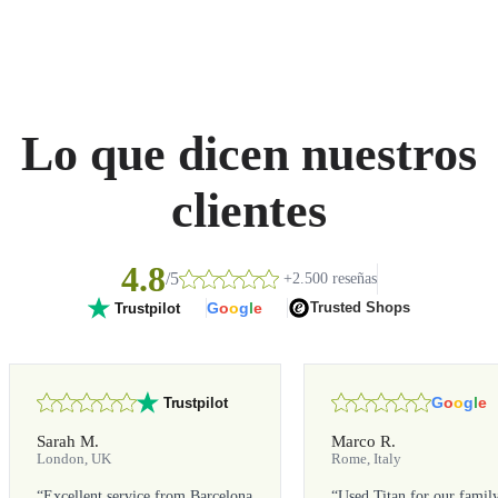
Lo que dicen nuestros
clientes
4.8
/5
+2.500 reseñas
G
o
o
g
l
e
Trusted Shops
Trustpilot
G
o
o
g
l
e
Trustpilot
Sarah M.
Marco R.
London, UK
Rome, Italy
“
Excellent service from Barcelona
“
Used Titan for our famil