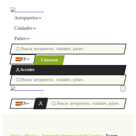
Aeropuertos
Ciudades
Países
ES
Contacto
Acceder
ES
Inicio
Mexico
Aeropuerto Internacional de Cancún
Xcaret