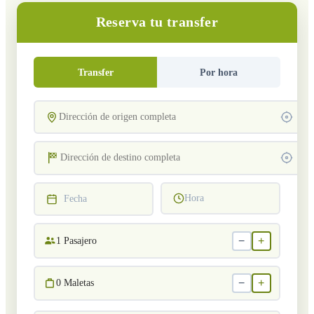
Reserva tu transfer
Transfer
Por hora
Hora
Fecha
−
+
1
Pasajero
−
+
0
Maletas