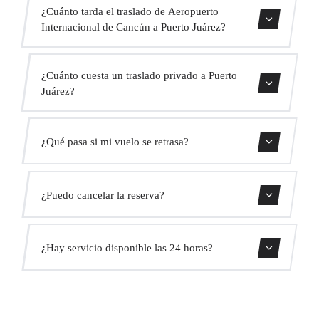
¿Cuánto tarda el traslado de Aeropuerto
Internacional de Cancún a Puerto Juárez?
El traslado dura aproximadamente 25 min.
¿Cuánto cuesta un traslado privado a Puerto
Juárez?
Usa nuestro formulario de reserva para obtener un precio
¿Qué pasa si mi vuelo se retrasa?
fijo al instante. Sin cargos ocultos.
Monitorizamos todos los vuelos en tiempo real. Tu
¿Puedo cancelar la reserva?
conductor ajustará automáticamente la hora de recogida
sin coste adicional.
Sí, puedes cancelar gratis hasta 24 horas antes de la
¿Hay servicio disponible las 24 horas?
recogida.
Sí, operamos las 24 horas del día, los 7 días de la semana,
incluyendo festivos.