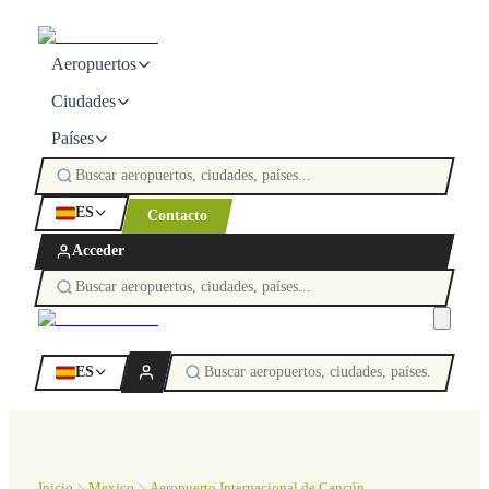
Aeropuertos
Ciudades
Países
ES
Contacto
Acceder
ES
Inicio
Mexico
Aeropuerto Internacional de Cancún