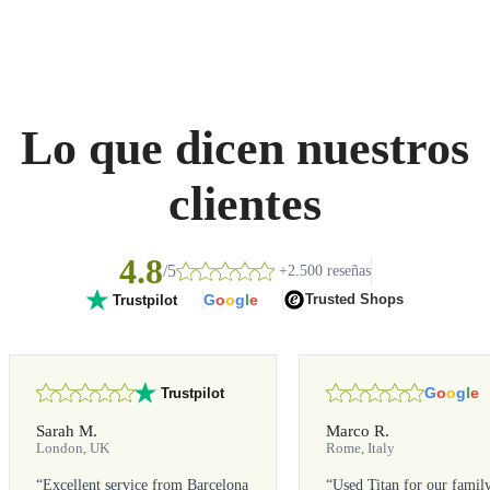
Lo que dicen nuestros
clientes
4.8
/5
+2.500 reseñas
G
o
o
g
l
e
Trusted Shops
Trustpilot
G
o
o
g
l
e
Trustpilot
Sarah M.
Marco R.
London, UK
Rome, Italy
“
Excellent service from Barcelona
“
Used Titan for our famil