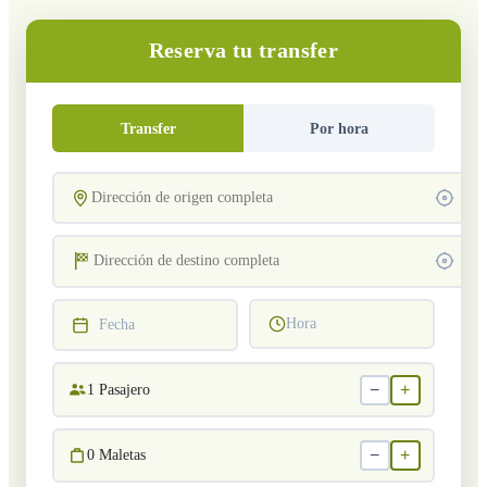
Reserva tu transfer
Transfer
Por hora
Hora
Fecha
−
+
1
Pasajero
−
+
0
Maletas