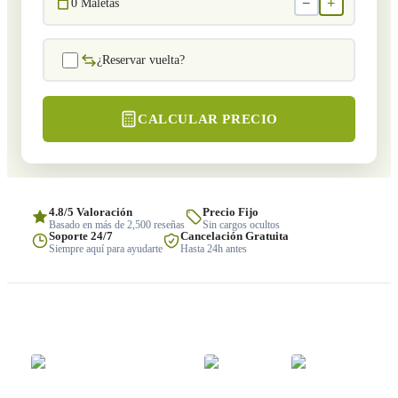
−
+
0
Maletas
¿Reservar vuelta?
CALCULAR PRECIO
4.8/5 Valoración
Precio Fijo
Basado en más de 2,500 reseñas
Sin cargos ocultos
Soporte 24/7
Cancelación Gratuita
Siempre aquí para ayudarte
Hasta 24h antes