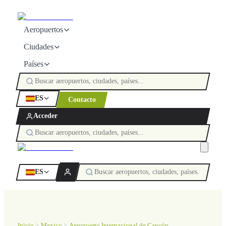
Aeropuertos
Ciudades
Países
ES
Contacto
Acceder
ES
Inicio
Mexico
Aeropuerto Internacional de Cancún