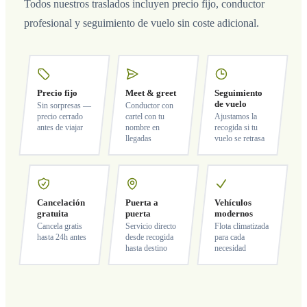
Todos nuestros traslados incluyen precio fijo, conductor
profesional y seguimiento de vuelo sin coste adicional.
Precio fijo
Meet & greet
Seguimiento
de vuelo
Sin sorpresas —
Conductor con
precio cerrado
cartel con tu
Ajustamos la
antes de viajar
nombre en
recogida si tu
llegadas
vuelo se retrasa
Cancelación
Puerta a
Vehículos
gratuita
puerta
modernos
Cancela gratis
Servicio directo
Flota climatizada
hasta 24h antes
desde recogida
para cada
hasta destino
necesidad