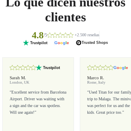
Lo que dicen nuestros
clientes
4.8
/5
+2.500 reseñas
G
o
o
g
l
e
Trusted Shops
Trustpilot
G
o
o
g
l
e
Trustpilot
Sarah M.
Marco R.
London, UK
Rome, Italy
“
Excellent service from Barcelona
“
Used Titan for our famil
Airport. Driver was waiting with
trip to Malaga. The miniv
a sign and the car was spotless.
was perfect for us and the
Will use again!
”
kids. Great price too.
”