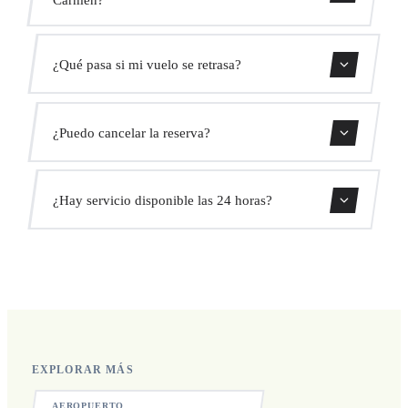
Usa nuestro formulario de reserva para obtener un precio
¿Qué pasa si mi vuelo se retrasa?
fijo al instante. Sin cargos ocultos.
Monitorizamos todos los vuelos en tiempo real. Tu
¿Puedo cancelar la reserva?
conductor ajustará automáticamente la hora de recogida
sin coste adicional.
Sí, puedes cancelar gratis hasta 24 horas antes de la
¿Hay servicio disponible las 24 horas?
recogida.
Sí, operamos las 24 horas del día, los 7 días de la semana,
incluyendo festivos.
EXPLORAR MÁS
AEROPUERTO