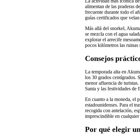
La actividad más icónica de
alimentan de las praderas d
frecuente durante todo el a
guías certificados que velan
Más allá del snorkel, Akuma
se mezcla con el agua salad
explorar el arrecife mesoam
pocos kilómetros las ruina
Consejos práctico
La temporada alta en Akumal 
los 30 grados centígrados.
menor afluencia de turistas
Santa y las festividades de
En cuanto a la moneda, el p
estadounidenses. Para el tr
recogida con antelación, esp
imprescindible en cualquier 
Por qué elegir u