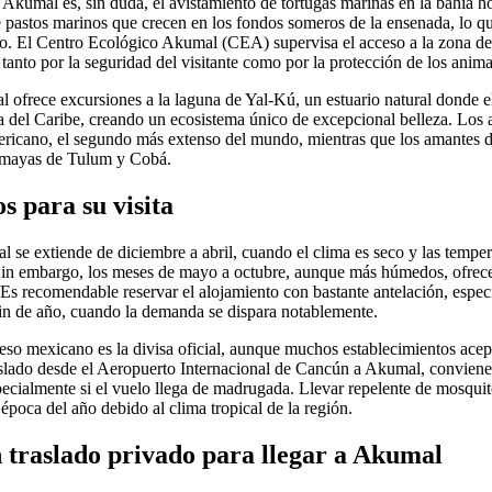
 Akumal es, sin duda, el avistamiento de tortugas marinas en la bahía 
e pastos marinos que crecen en los fondos someros de la ensenada, lo q
ño. El Centro Ecológico Akumal (CEA) supervisa el acceso a la zona de
 tanto por la seguridad del visitante como por la protección de los anima
l ofrece excursiones a la laguna de Yal-Kú, un estuario natural donde e
a del Caribe, creando un ecosistema único de excepcional belleza. Los
ericano, el segundo más extenso del mundo, mientras que los amantes de
s mayas de Tulum y Cobá.
s para su visita
se extiende de diciembre a abril, cuando el clima es seco y las tempera
 Sin embargo, los meses de mayo a octubre, aunque más húmedos, ofrece
. Es recomendable reservar el alojamiento con bastante antelación, esp
 fin de año, cuando la demanda se dispara notablemente.
eso mexicano es la divisa oficial, aunque muchos establecimientos acep
aslado desde el Aeropuerto Internacional de Cancún a Akumal, conviene 
ecialmente si el vuelo llega de madrugada. Llevar repelente de mosquito
época del año debido al clima tropical de la región.
n traslado privado para llegar a Akumal