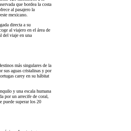
onservada que bordea la costa
rece al pasajero la
ureste mexicano.
egada directa a su
oge al viajero en el área de
al del viaje en una
estinos más singulares de la
 sus aguas cristalinas y por
ortugas carey en su hábitat
ranquilo y una escala humana
da por un arrecife de coral,
ue puede superar los 20