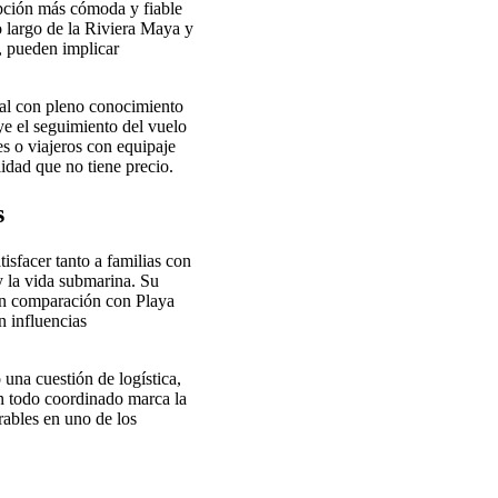
opción más cómoda y fiable
o largo de la Riviera Maya y
e, pueden implicar
nal con pleno conocimiento
uye el seguimiento del vuelo
es o viajeros con equipaje
idad que no tiene precio.
s
isfacer tanto a familias con
y la vida submarina. Su
 en comparación con Playa
n influencias
una cuestión de logística,
on todo coordinado marca la
ables en uno de los