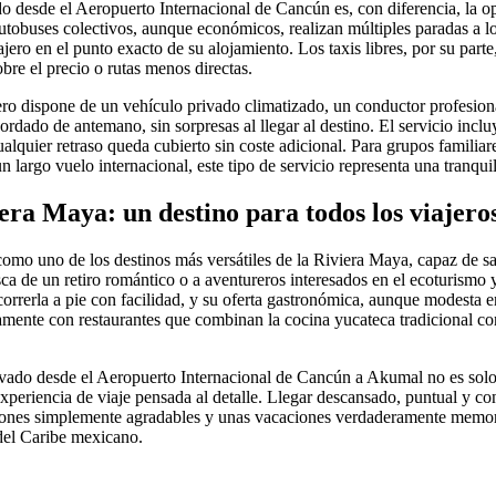
do desde el Aeropuerto Internacional de Cancún es, con diferencia, la 
utobuses colectivos, aunque económicos, realizan múltiples paradas a l
jero en el punto exacto de su alojamiento. Los taxis libres, por su part
re el precio o rutas menos directas.
jero dispone de un vehículo privado climatizado, un conductor profesio
acordado de antemano, sin sorpresas al llegar al destino. El servicio incl
ualquier retraso queda cubierto sin coste adicional. Para grupos familiar
largo vuelo internacional, este tipo de servicio representa una tranquil
era Maya: un destino para todos los viajero
mo uno de los destinos más versátiles de la Riviera Maya, capaz de sat
ca de un retiro romántico o a aventureros interesados en el ecoturismo 
orrerla a pie con facilidad, y su oferta gastronómica, aunque modesta
mente con restaurantes que combinan la cocina yucateca tradicional co
privado desde el Aeropuerto Internacional de Cancún a Akumal no es solo 
experiencia de viaje pensada al detalle. Llegar descansado, puntual y c
ciones simplemente agradables y unas vacaciones verdaderamente memor
del Caribe mexicano.