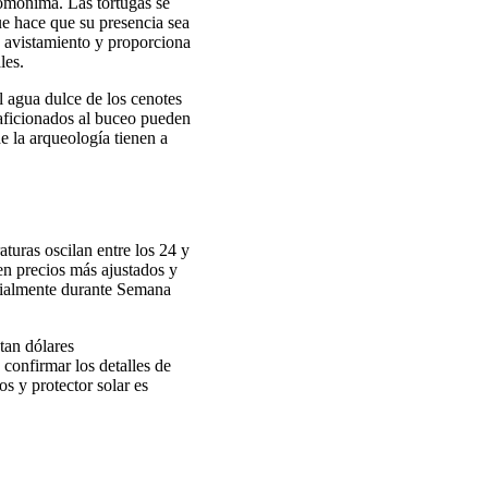
homónima. Las tortugas se
ue hace que su presencia sea
 avistamiento y proporciona
les.
l agua dulce de los cenotes
 aficionados al buceo pueden
 la arqueología tienen a
turas oscilan entre los 24 y
n precios más ajustados y
ecialmente durante Semana
tan dólares
confirmar los detalles de
s y protector solar es