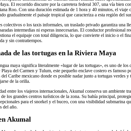
aya. El recorrido discurre por la carretera federal 307, una vía bien c
tana Roo. Con una duración estimada de 1 hora y 40 minutos, el viaje of
do gradualmente el paisaje tropical que caracteriza a esta región del s
s colectivos o los taxis informales, un traslado privado garantiza una ll
radas intermedias ni esperas innecesarias. El conductor profesional rec
tiona el equipaje con total diligencia, lo que convierte el inicio o el fin
da y sin contratiempos.
ada de las tortugas en la Riviera Maya
ua maya significa literalmente «lugar de las tortugas», es uno de los d
 Playa del Carmen y Tulum, este pequeño enclave costero es famoso por
 del Caribe mexicano donde es posible nadar junto a tortugas verdes y t
arse de la orilla.
idad entre los viajeros internacionales, Akumal conserva un ambiente t
 de los grandes centros turísticos de la zona. Su bahía principal, protegi
epcionales para el snorkel y el buceo, con una visibilidad submarina q
s del año.
 en Akumal