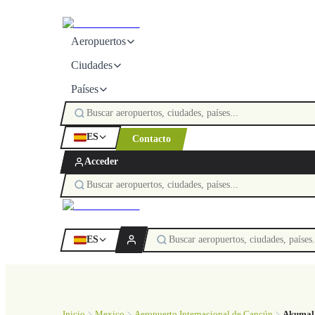
Aeropuertos
Ciudades
Países
ES
Contacto
Acceder
ES
Inicio
Mexico
Aeropuerto Internacional de Cancún
Akumal