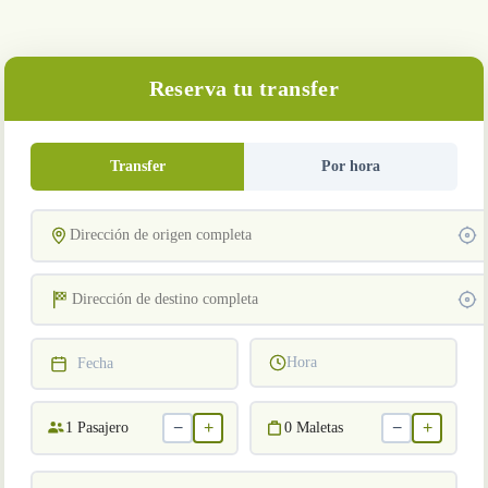
Reserva tu transfer
Transfer
Por hora
Hora
Fecha
−
+
−
+
1
Pasajero
0
Maletas