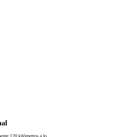
mal
ente 120 kilómetros a lo