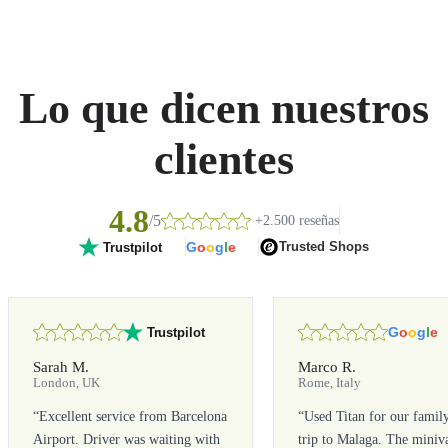
Lo que dicen nuestros
clientes
4.8
/5
+2.500 reseñas
G
o
o
g
l
e
Trusted Shops
Trustpilot
G
o
o
g
l
e
Trustpilot
Sarah M.
Marco R.
London, UK
Rome, Italy
“
Excellent service from Barcelona
“
Used Titan for our famil
Airport. Driver was waiting with
trip to Malaga. The miniv