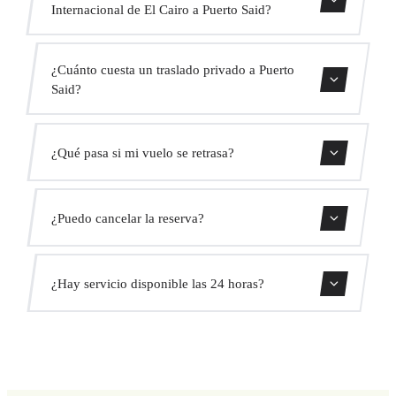
Internacional de El Cairo a Puerto Said?
Contáctanos para una estimación del tiempo.
¿Cuánto cuesta un traslado privado a Puerto
Said?
Usa nuestro formulario de reserva para obtener un precio
¿Qué pasa si mi vuelo se retrasa?
fijo al instante. Sin cargos ocultos.
Monitorizamos todos los vuelos en tiempo real. Tu
¿Puedo cancelar la reserva?
conductor ajustará automáticamente la hora de recogida
sin coste adicional.
Sí, puedes cancelar gratis hasta 24 horas antes de la
¿Hay servicio disponible las 24 horas?
recogida.
Sí, operamos las 24 horas del día, los 7 días de la semana,
incluyendo festivos.