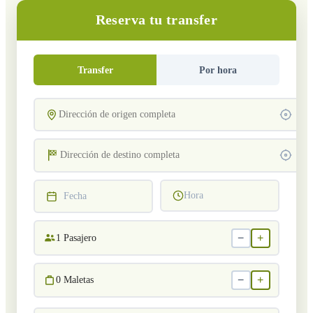
Reserva tu transfer
Transfer
Por hora
Hora
Fecha
−
+
1
Pasajero
−
+
0
Maletas