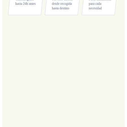
hasta 24h antes
desde recogida
para cada
hasta destino
necesidad