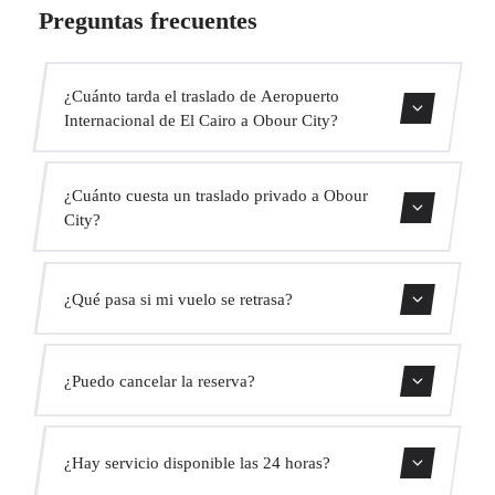
Preguntas frecuentes
¿Cuánto tarda el traslado de Aeropuerto
Internacional de El Cairo a Obour City?
Contáctanos para una estimación del tiempo.
¿Cuánto cuesta un traslado privado a Obour
City?
Usa nuestro formulario de reserva para obtener un precio
¿Qué pasa si mi vuelo se retrasa?
fijo al instante. Sin cargos ocultos.
Monitorizamos todos los vuelos en tiempo real. Tu
¿Puedo cancelar la reserva?
conductor ajustará automáticamente la hora de recogida
sin coste adicional.
Sí, puedes cancelar gratis hasta 24 horas antes de la
¿Hay servicio disponible las 24 horas?
recogida.