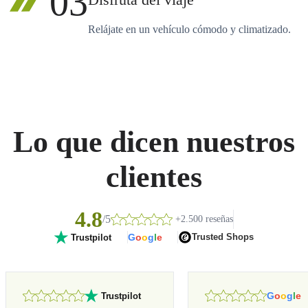
03
Disfruta del viaje
Relájate en un vehículo cómodo y climatizado.
Lo que dicen nuestros
clientes
4.8
/5
+2.500 reseñas
G
o
o
g
l
e
Trusted Shops
Trustpilot
G
o
o
g
l
e
Trustpilot