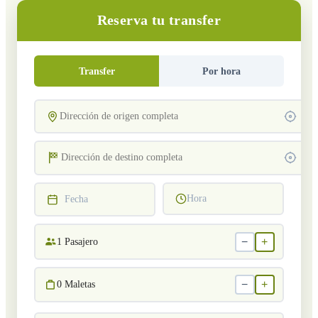
Reserva tu transfer
Transfer
Por hora
Hora
Fecha
−
+
1
Pasajero
−
+
0
Maletas