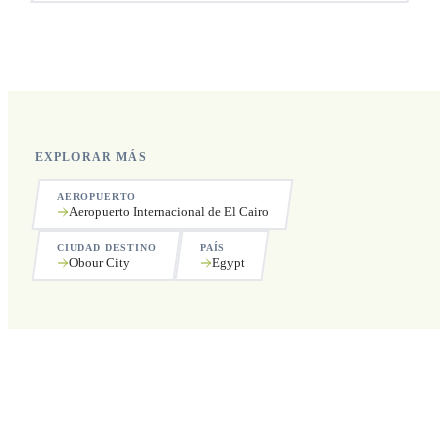
Sí, operamos las 24 horas del día, los 7 días de la semana,
incluyendo festivos.
EXPLORAR MÁS
AEROPUERTO
Aeropuerto Internacional de El Cairo
CIUDAD DESTINO
PAÍS
Obour City
Egypt