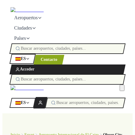
Aeropuertos
Ciudades
Países
ES
Contacto
Acceder
ES
Inicio
Egypt
Aeropuerto Internacional de El Cairo
Obour City