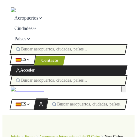
Aeropuertos
Ciudades
Países
ES
Contacto
Acceder
ES
Inicio
Egypt
Aeropuerto Internacional de El Cairo
New Cairo