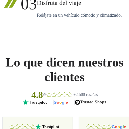
03
Disfruta del viaje
Relájate en un vehículo cómodo y climatizado.
Lo que dicen nuestros
clientes
4.8
/5
+2.500 reseñas
G
o
o
g
l
e
Trusted Shops
Trustpilot
G
o
o
g
l
e
Trustpilot