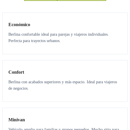
3
3
Económico
Berlina confortable ideal para parejas y viajeros individuales.
Perfecta para trayectos urbanos.
3
3
Confort
Berlina con acabados superiores y más espacio. Ideal para viajeros
de negocios.
6
5
Minivan
Vehículo amplio para familias y grupos pequeños. Mucho sitio para