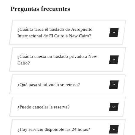
Preguntas frecuentes
¿Cuánto tarda el traslado de Aeropuerto
Internacional de El Cairo a New Cairo?
Contáctanos para una estimación del tiempo.
¿Cuánto cuesta un traslado privado a New
Cairo?
Usa nuestro formulario de reserva para obtener un precio
¿Qué pasa si mi vuelo se retrasa?
fijo al instante. Sin cargos ocultos.
Monitorizamos todos los vuelos en tiempo real. Tu
¿Puedo cancelar la reserva?
conductor ajustará automáticamente la hora de recogida
sin coste adicional.
Sí, puedes cancelar gratis hasta 24 horas antes de la
¿Hay servicio disponible las 24 horas?
recogida.