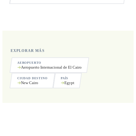
Sí, operamos las 24 horas del día, los 7 días de la semana,
incluyendo festivos.
EXPLORAR MÁS
AEROPUERTO
Aeropuerto Internacional de El Cairo
CIUDAD DESTINO
PAÍS
New Cairo
Egypt