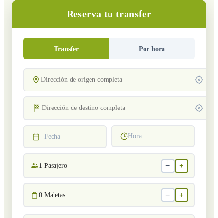
Reserva tu transfer
Transfer
Por hora
Hora
Fecha
−
+
1
Pasajero
−
+
0
Maletas