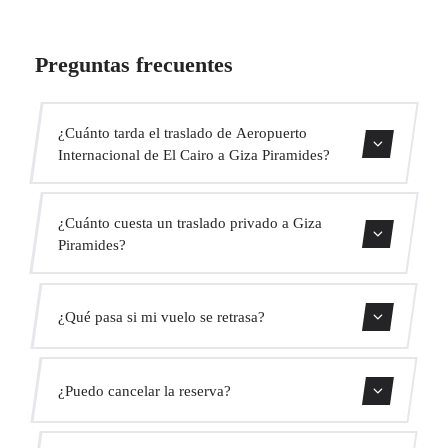
Preguntas frecuentes
¿Cuánto tarda el traslado de Aeropuerto
Internacional de El Cairo a Giza Piramides?
Contáctanos para una estimación del tiempo.
¿Cuánto cuesta un traslado privado a Giza
Piramides?
Usa nuestro formulario de reserva para obtener un precio
¿Qué pasa si mi vuelo se retrasa?
fijo al instante. Sin cargos ocultos.
Monitorizamos todos los vuelos en tiempo real. Tu
¿Puedo cancelar la reserva?
conductor ajustará automáticamente la hora de recogida
sin coste adicional.