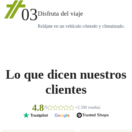
03
Disfruta del viaje
Relájate en un vehículo cómodo y climatizado.
Lo que dicen nuestros
clientes
4.8
/5
+2.500 reseñas
G
o
o
g
l
e
Trusted Shops
Trustpilot