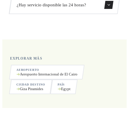
Sí, puedes cancelar gratis hasta 24 horas antes de la
¿Hay servicio disponible las 24 horas?
recogida.
Sí, operamos las 24 horas del día, los 7 días de la semana,
incluyendo festivos.
EXPLORAR MÁS
AEROPUERTO
Aeropuerto Internacional de El Cairo
CIUDAD DESTINO
PAÍS
Giza Piramides
Egypt