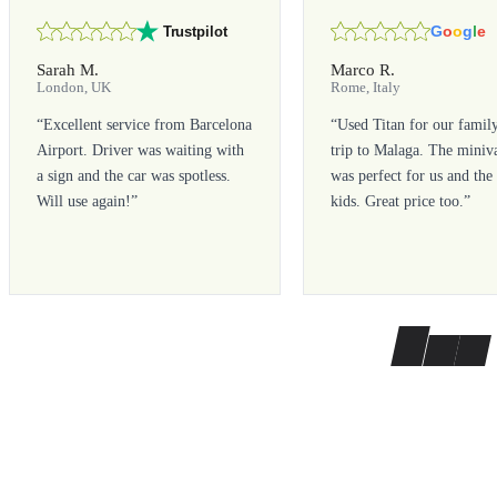
G
o
o
g
l
e
Trustpilot
Sarah M.
Marco R.
London, UK
Rome, Italy
“
Excellent service from Barcelona
“
Used Titan for our famil
Airport. Driver was waiting with
trip to Malaga. The miniv
a sign and the car was spotless.
was perfect for us and the
Will use again!
”
kids. Great price too.
”