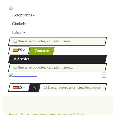
Aeropuertos
Ciudades
Países
ES
Contacto
Acceder
ES
Inicio
Egypt
Aeropuerto Internacional de El Cairo