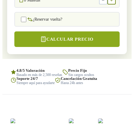
−
+
0
Maletas
¿Reservar vuelta?
CALCULAR PRECIO
4.8/5 Valoración
Precio Fijo
Basado en más de 2,500 reseñas
Sin cargos ocultos
Soporte 24/7
Cancelación Gratuita
Siempre aquí para ayudarte
Hasta 24h antes