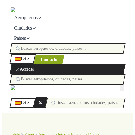
Aeropuertos
Ciudades
Países
ES
Contacto
Acceder
ES
Inicio
Egypt
Aeropuerto Internacional de El Cairo