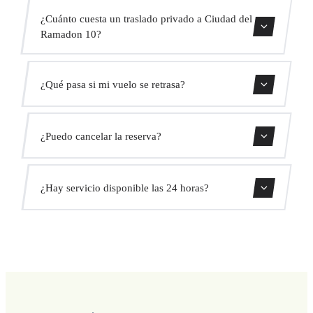
Contáctanos para una estimación del tiempo.
¿Cuánto cuesta un traslado privado a Ciudad del
Ramadon 10?
Usa nuestro formulario de reserva para obtener un precio
¿Qué pasa si mi vuelo se retrasa?
fijo al instante. Sin cargos ocultos.
Monitorizamos todos los vuelos en tiempo real. Tu
¿Puedo cancelar la reserva?
conductor ajustará automáticamente la hora de recogida
sin coste adicional.
Sí, puedes cancelar gratis hasta 24 horas antes de la
¿Hay servicio disponible las 24 horas?
recogida.
Sí, operamos las 24 horas del día, los 7 días de la semana,
incluyendo festivos.