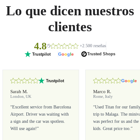
Lo que dicen nuestros
clientes
4.8
/5
+2.500 reseñas
G
o
o
g
l
e
Trusted Shops
Trustpilot
G
o
o
g
l
e
Trustpilot
Sarah M.
Marco R.
London, UK
Rome, Italy
“
Excellent service from Barcelona
“
Used Titan for our famil
Airport. Driver was waiting with
trip to Malaga. The miniv
a sign and the car was spotless.
was perfect for us and the
Will use again!
”
kids. Great price too.
”