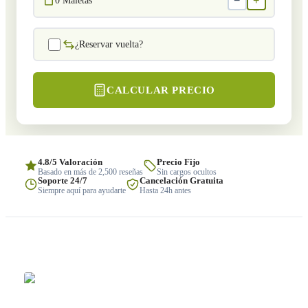
−
+
0
Maletas
¿Reservar vuelta?
CALCULAR PRECIO
4.8/5 Valoración
Precio Fijo
Basado en más de 2,500 reseñas
Sin cargos ocultos
Soporte 24/7
Cancelación Gratuita
Siempre aquí para ayudarte
Hasta 24h antes