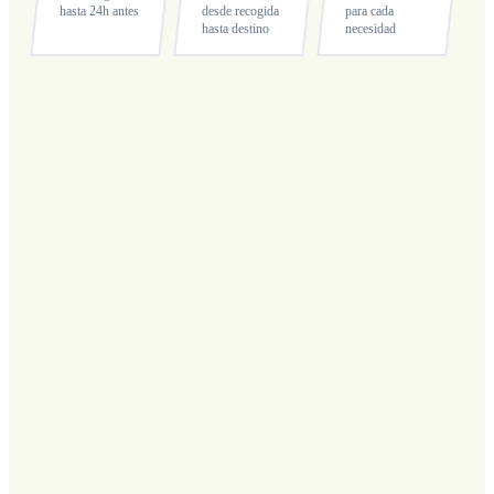
hasta 24h antes
desde recogida
para cada
hasta destino
necesidad