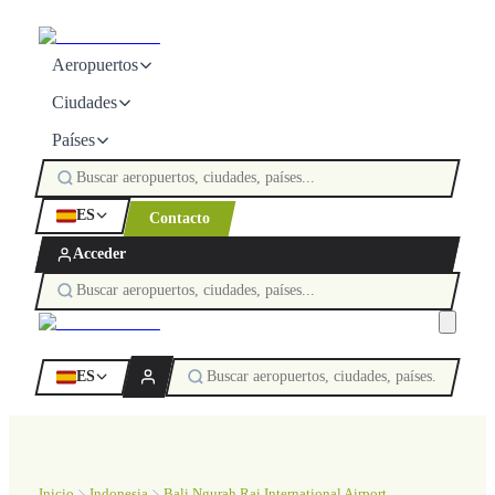
Aeropuertos
Ciudades
Países
ES
Contacto
Acceder
ES
Inicio
Indonesia
Bali Ngurah Rai International Airport