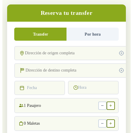
Reserva tu transfer
Transfer
Por hora
Hora
Fecha
−
+
1
Pasajero
−
+
0
Maletas