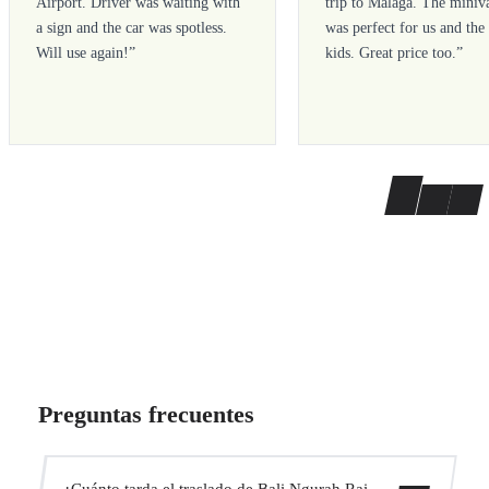
Airport. Driver was waiting with
trip to Malaga. The miniv
a sign and the car was spotless.
was perfect for us and the
Will use again!
”
kids. Great price too.
”
Preguntas frecuentes
¿Cuánto tarda el traslado de Bali Ngurah Rai