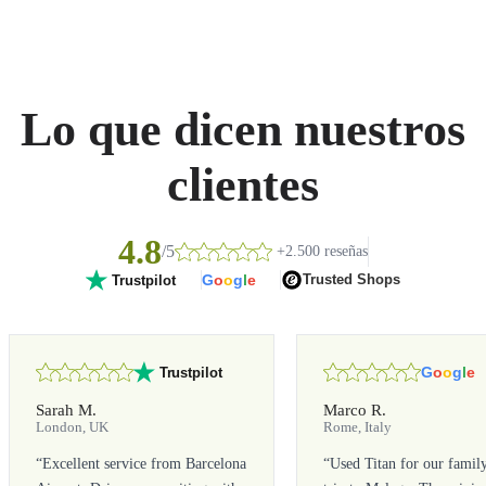
Lo que dicen nuestros
clientes
4.8
/5
+2.500 reseñas
G
o
o
g
l
e
Trusted Shops
Trustpilot
G
o
o
g
l
e
Trustpilot
Sarah M.
Marco R.
London, UK
Rome, Italy
“
Excellent service from Barcelona
“
Used Titan for our famil