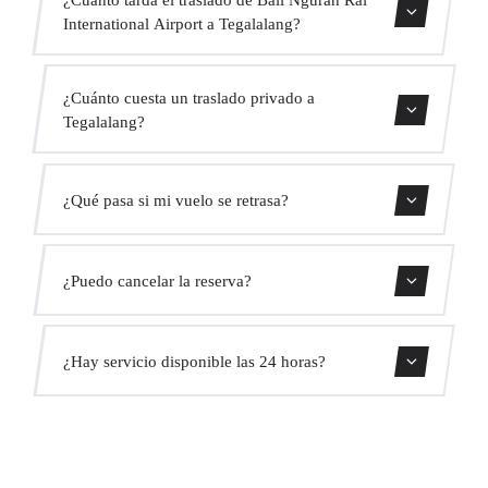
International Airport a Tegalalang?
Contáctanos para una estimación del tiempo.
¿Cuánto cuesta un traslado privado a
Tegalalang?
Usa nuestro formulario de reserva para obtener un precio
¿Qué pasa si mi vuelo se retrasa?
fijo al instante. Sin cargos ocultos.
Monitorizamos todos los vuelos en tiempo real. Tu
¿Puedo cancelar la reserva?
conductor ajustará automáticamente la hora de recogida
sin coste adicional.
Sí, puedes cancelar gratis hasta 24 horas antes de la
¿Hay servicio disponible las 24 horas?
recogida.
Sí, operamos las 24 horas del día, los 7 días de la semana,
incluyendo festivos.