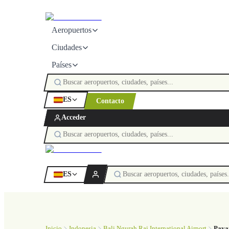
Aeropuertos
Ciudades
Países
ES
Contacto
Acceder
ES
Inicio
Indonesia
Bali Ngurah Rai International Airport
Paya