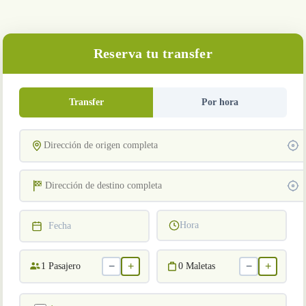
Reserva tu transfer
Transfer
Por hora
Hora
Fecha
−
+
−
+
1
Pasajero
0
Maletas