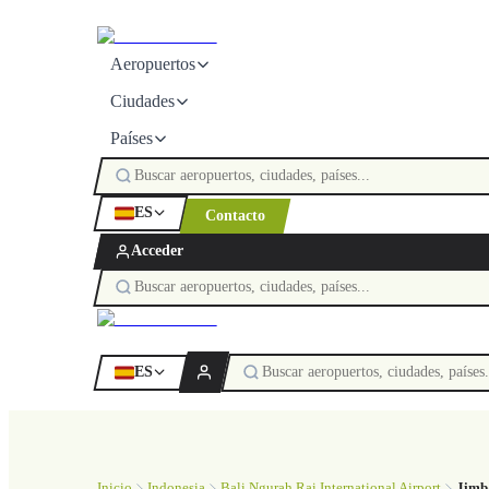
Aeropuertos
Ciudades
Países
ES
Contacto
Acceder
ES
Inicio
Indonesia
Bali Ngurah Rai International Airport
Jimb