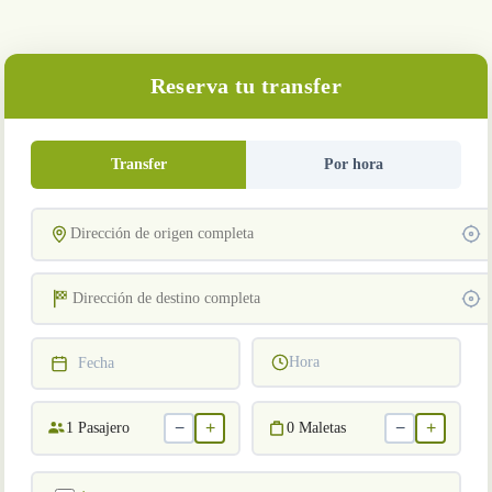
Reserva tu transfer
Transfer
Por hora
Hora
Fecha
−
+
−
+
1
Pasajero
0
Maletas