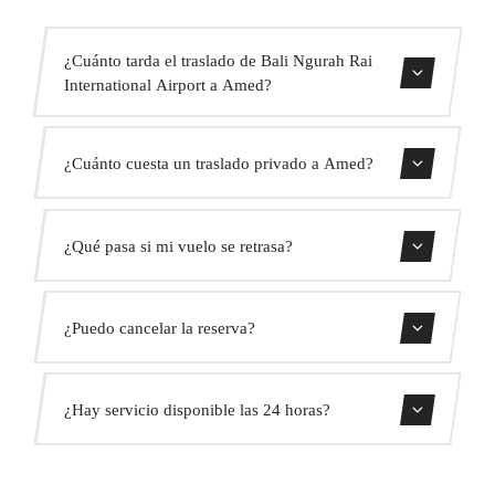
¿Cuánto tarda el traslado de Bali Ngurah Rai
International Airport a Amed?
Contáctanos para una estimación del tiempo.
¿Cuánto cuesta un traslado privado a Amed?
Usa nuestro formulario de reserva para obtener un precio
¿Qué pasa si mi vuelo se retrasa?
fijo al instante. Sin cargos ocultos.
Monitorizamos todos los vuelos en tiempo real. Tu
¿Puedo cancelar la reserva?
conductor ajustará automáticamente la hora de recogida
sin coste adicional.
Sí, puedes cancelar gratis hasta 24 horas antes de la
¿Hay servicio disponible las 24 horas?
recogida.
Sí, operamos las 24 horas del día, los 7 días de la semana,