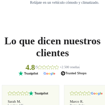
Relájate en un vehículo cómodo y climatizado.
Lo que dicen nuestros
clientes
4.8
/5
+2.500 reseñas
G
o
o
g
l
e
Trusted Shops
Trustpilot
G
o
o
g
l
e
Trustpilot
Sarah M.
Marco R.