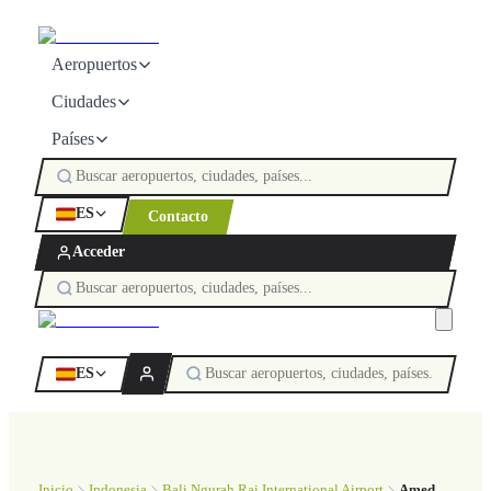
Aeropuertos
Ciudades
Países
ES
Contacto
Acceder
ES
Inicio
Indonesia
Bali Ngurah Rai International Airport
Amed