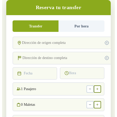
Reserva tu transfer
Transfer
Por hora
Hora
Fecha
−
+
1
Pasajero
−
+
0
Maletas