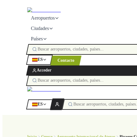
Aeropuertos
Ciudades
Países
ES
Contacto
Acceder
ES
Inicio
Greece
Aeropuerto Internacional de Atenas
Piraeus C