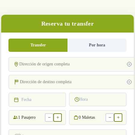
Reserva tu transfer
Transfer
Por hora
Hora
Fecha
−
+
−
+
1
Pasajero
0
Maletas