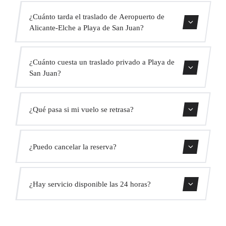
¿Cuánto tarda el traslado de Aeropuerto de
Alicante-Elche a Playa de San Juan?
Contáctanos para una estimación del tiempo.
¿Cuánto cuesta un traslado privado a Playa de
San Juan?
Usa nuestro formulario de reserva para obtener un precio
¿Qué pasa si mi vuelo se retrasa?
fijo al instante. Sin cargos ocultos.
Monitorizamos todos los vuelos en tiempo real. Tu
¿Puedo cancelar la reserva?
conductor ajustará automáticamente la hora de recogida
sin coste adicional.
Sí, puedes cancelar gratis hasta 24 horas antes de la
¿Hay servicio disponible las 24 horas?
recogida.
Sí, operamos las 24 horas del día, los 7 días de la semana,