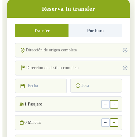
Reserva tu transfer
Transfer
Por hora
Hora
Fecha
−
+
1
Pasajero
−
+
0
Maletas