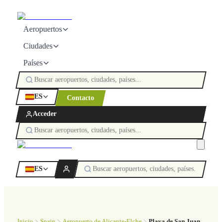
Aeropuertos
Ciudades
Países
ES
Contacto
Acceder
ES
Inicio
Spain
Aeropuerto de Alicante-Elche
Playa de San Juan