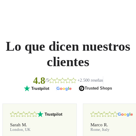
Lo que dicen nuestros
clientes
4.8
/5
+2.500 reseñas
G
o
o
g
l
e
Trusted Shops
Trustpilot
G
o
o
g
l
e
Trustpilot
Sarah M.
Marco R.
London, UK
Rome, Italy