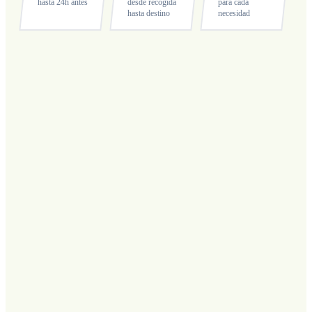
hasta 24h antes
desde recogida
para cada
hasta destino
necesidad