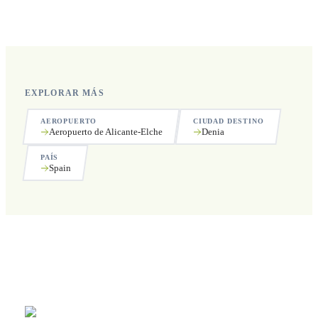
Sí, operamos las 24 horas del día, los 7 días de la semana,
incluyendo festivos.
EXPLORAR MÁS
AEROPUERTO
CIUDAD DESTINO
Aeropuerto de Alicante-Elche
Denia
PAÍS
Spain