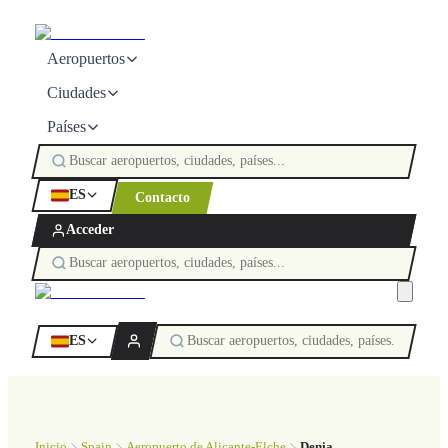
Aeropuertos
Ciudades
Países
ES
Contacto
Acceder
ES
Inicio
Spain
Aeropuerto de Alicante-Elche
Denia