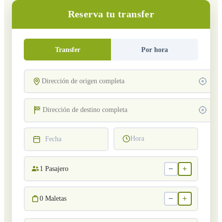
Reserva tu transfer
Transfer
Por hora
Hora
Fecha
−
+
1
Pasajero
−
+
0
Maletas