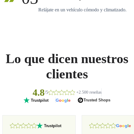
Relájate en un vehículo cómodo y climatizado.
Lo que dicen nuestros
clientes
4.8
/5
+2.500 reseñas
G
o
o
g
l
e
Trusted Shops
Trustpilot
G
o
o
g
l
e
Trustpilot