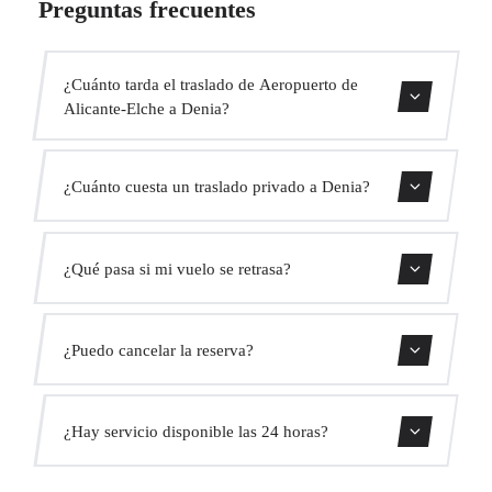
Preguntas frecuentes
¿Cuánto tarda el traslado de Aeropuerto de
Alicante-Elche a Denia?
Contáctanos para una estimación del tiempo.
¿Cuánto cuesta un traslado privado a Denia?
Usa nuestro formulario de reserva para obtener un precio
¿Qué pasa si mi vuelo se retrasa?
fijo al instante. Sin cargos ocultos.
Monitorizamos todos los vuelos en tiempo real. Tu
¿Puedo cancelar la reserva?
conductor ajustará automáticamente la hora de recogida
sin coste adicional.
Sí, puedes cancelar gratis hasta 24 horas antes de la
¿Hay servicio disponible las 24 horas?
recogida.