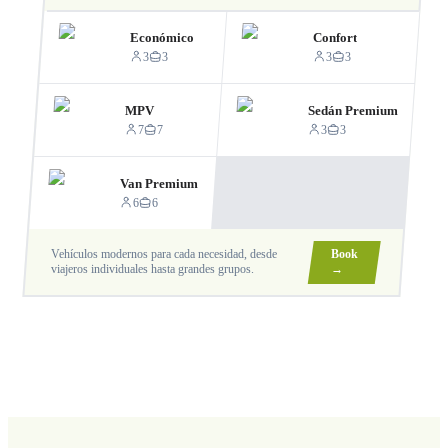
Económico
Confort
3
3
3
3
MPV
Sedán Premium
7
7
3
3
Van Premium
6
6
Vehículos modernos para cada necesidad, desde
Book
viajeros individuales hasta grandes grupos.
→