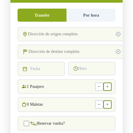
Transfer
Por hora
Hora
Fecha
−
+
1
Pasajero
−
+
0
Maletas
¿Reservar vuelta?