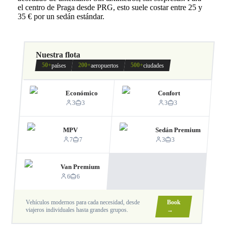
el centro de Praga desde PRG, esto suele costar entre 25 y
35 € por un sedán estándar.
Nuestra flota
50+
200+
500+
países
aeropuertos
ciudades
Económico
Confort
3
3
3
3
MPV
Sedán Premium
7
7
3
3
Van Premium
6
6
Vehículos modernos para cada necesidad, desde
Book
viajeros individuales hasta grandes grupos.
→