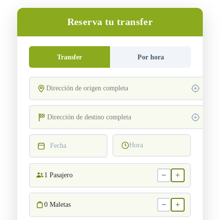
Reserva tu transfer
Transfer
Por hora
Hora
Fecha
−
+
1
Pasajero
−
+
0
Maletas