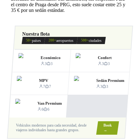
el centro de Praga desde PRG, esto suele costar entre 25 y
35 € por un sedán estándar.
Nuestra flota
50+
200+
500+
países
aeropuertos
ciudades
Económico
Confort
3
3
3
3
MPV
Sedán Premium
7
7
3
3
Van Premium
6
6
Vehículos modernos para cada necesidad, desde
Book
viajeros individuales hasta grandes grupos.
→