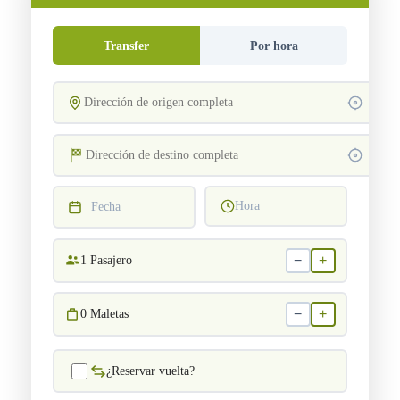
Transfer
Por hora
Hora
Fecha
−
+
1
Pasajero
−
+
0
Maletas
¿Reservar vuelta?