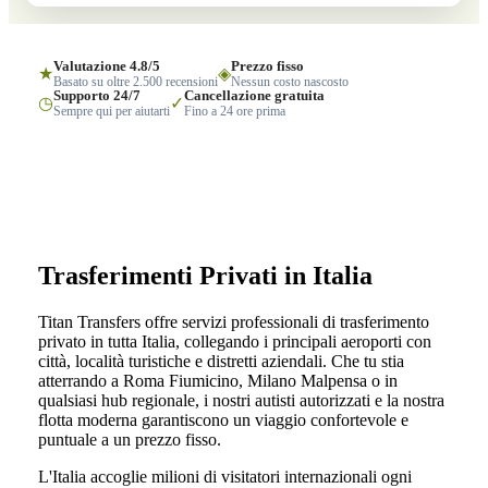
Valutazione 4.8/5
Prezzo fisso
★
◈
Basato su oltre 2.500 recensioni
Nessun costo nascosto
Supporto 24/7
Cancellazione gratuita
◷
✓
Sempre qui per aiutarti
Fino a 24 ore prima
Trasferimenti Privati in Italia
Titan Transfers offre servizi professionali di trasferimento
privato in tutta Italia, collegando i principali aeroporti con
città, località turistiche e distretti aziendali. Che tu stia
atterrando a Roma Fiumicino, Milano Malpensa o in
qualsiasi hub regionale, i nostri autisti autorizzati e la nostra
flotta moderna garantiscono un viaggio confortevole e
puntuale a un prezzo fisso.
L'Italia accoglie milioni di visitatori internazionali ogni