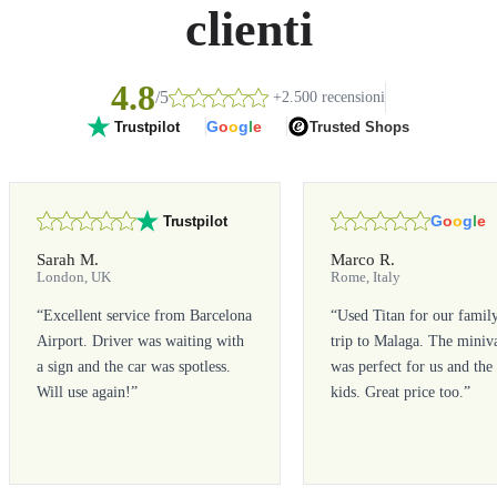
clienti
4.8
/5
+2.500 recensioni
G
o
o
g
l
e
Trusted Shops
Trustpilot
G
o
o
g
l
e
Trustpilot
Sarah M.
Marco R.
London, UK
Rome, Italy
“
Excellent service from Barcelona
“
Used Titan for our famil
Airport. Driver was waiting with
trip to Malaga. The miniv
a sign and the car was spotless.
was perfect for us and the
Will use again!
”
kids. Great price too.
”