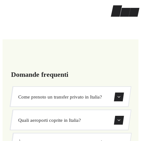
Domande frequenti
Come prenoto un transfer privato in Italia?
Usa il nostro modulo di prenotazione per cercare transfer
Quali aeroporti coprite in Italia?
in tutto Italia. Inserisci punto di ritiro e destinazione per
ottenere subito un preventivo a prezzo fisso.
Copriamo 15 aeroporti in Italia, sia internazionali che