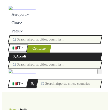
Aeroporti
Città
Paesi
IT
Contatto
Accedi
IT
Home
Italia