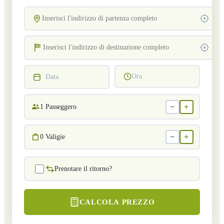
Ora
Data
−
+
1
Passeggero
−
+
0
Valigie
Prenotare il ritorno?
CALCOLA PREZZO