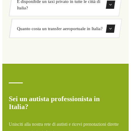
È disponibile un taxi privato in tutte le città di
regionali. Consulta l'elenco completo qui sopra.
Italia?
Offriamo servizi di taxi privato nelle principali città e
Quanto costa un transfer aeroportuale in Italia?
destinazioni turistiche di Italia, con servizio porta a porta.
I prezzi variano in base alla tratta e al tipo di veicolo. Usa
il nostro sistema di prenotazione per preventivi immediati
a prezzo fisso, senza costi nascosti.
Sei un autista professionista in
Italia?
Unisciti alla nostra rete di autisti e ricevi prenotazioni dirette