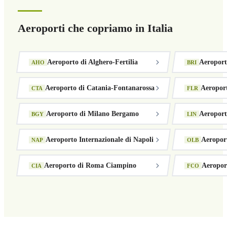
Aeroporti che copriamo in Italia
Aeroporto di Alghero-Fertilia
Aeroport
AHO
BRI
Aeroporto di Catania-Fontanarossa
Aeroport
CTA
FLR
Aeroporto di Milano Bergamo
Aeroport
BGY
LIN
Aeroporto Internazionale di Napoli
Aeropor
NAP
OLB
Aeroporto di Roma Ciampino
Aeropor
CIA
FCO