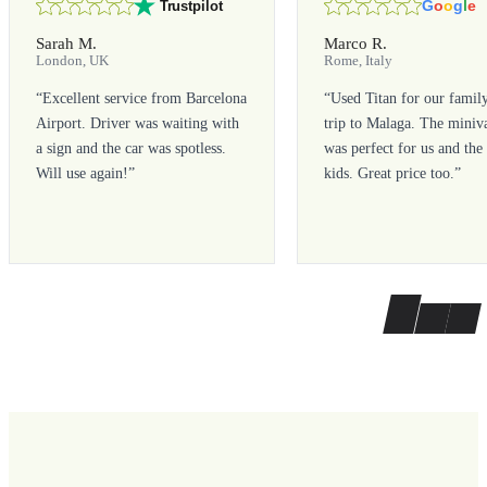
G
o
o
g
l
e
Trustpilot
Sarah M.
Marco R.
London, UK
Rome, Italy
“
Excellent service from Barcelona
“
Used Titan for our famil
Airport. Driver was waiting with
trip to Malaga. The miniv
a sign and the car was spotless.
was perfect for us and the
Will use again!
”
kids. Great price too.
”