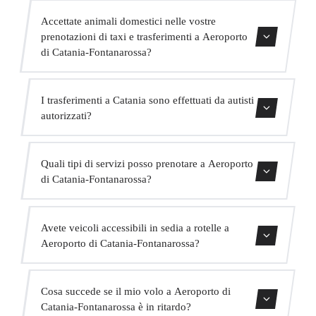
Assolutamente. Abbiamo MPV per fino a 6 passeggeri e
Accettate animali domestici nelle vostre
minibus per fino a 16 passeggeri per grandi gruppi.
prenotazioni di taxi e trasferimenti a Aeroporto
di Catania-Fontanarossa?
Sì, accettiamo animali domestici nei nostri veicoli.
I trasferimenti a Catania sono effettuati da autisti
Chiediamo di indicarlo al momento della prenotazione
autorizzati?
affinché l'autista sia preparato.
Tutti i nostri autisti possiedono una valida licenza VTC,
Quali tipi di servizi posso prenotare a Aeroporto
assicurazione professionale e veicoli con revisione attuale.
di Catania-Fontanarossa?
La vostra sicurezza è la nostra priorità.
Offriamo trasferimenti in centro città, trasferimenti da e
Avete veicoli accessibili in sedia a rotelle a
per hotel, trasferimenti da e per porti crocieristici,
Aeroporto di Catania-Fontanarossa?
trasferimenti interurbani, servizio VIP, servizio per eventi
e trasporto di gruppo.
Sì, abbiamo veicoli adattati per passeggeri con mobilità
Cosa succede se il mio volo a Aeroporto di
ridotta. Indicate questo al momento della prenotazione e
Catania-Fontanarossa è in ritardo?