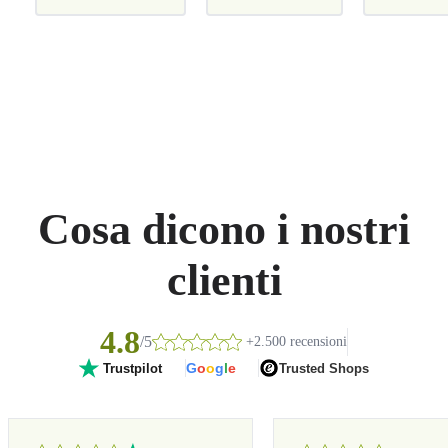
Cosa dicono i nostri
clienti
4.8
/5
+2.500 recensioni
G
o
o
g
l
e
Trusted Shops
Trustpilot