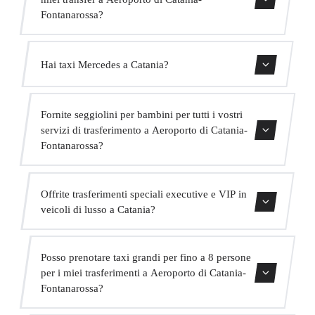
Fontanarossa?
Sì, abbiamo veicoli Mercedes-Benz E-Class e S-Class per
Hai taxi Mercedes a Catania?
il nostro servizio VIP. Puoi selezionarli durante il processo
di prenotazione.
Sì, la nostra flotta include veicoli Mercedes-Benz per
Fornite seggiolini per bambini per tutti i vostri
servizi executive e VIP. Puoi richiederne uno al momento
servizi di trasferimento a Aeroporto di Catania-
della prenotazione.
Fontanarossa?
Sì, forniamo seggiolini per bambini approvati (gruppo 0+,
Offrite trasferimenti speciali executive e VIP in
1, 2 e 3) completamente gratuiti. Basta indicarlo al
veicoli di lusso a Catania?
momento della prenotazione.
Sì, offriamo un servizio VIP premium con veicoli
Posso prenotare taxi grandi per fino a 8 persone
Mercedes di alta gamma, un autista in abito bilingue e
per i miei trasferimenti a Aeroporto di Catania-
extra come acqua e WiFi a bordo.
Fontanarossa?