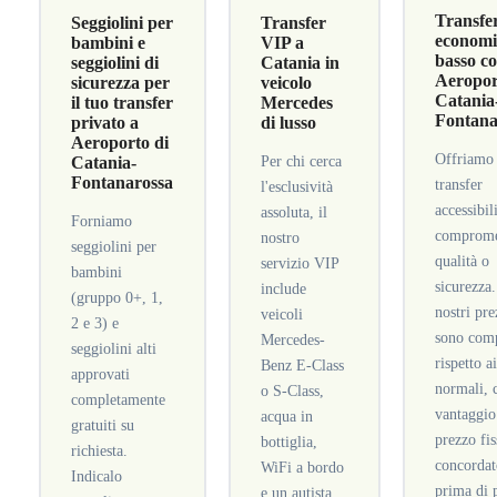
Transfe
Seggiolini per
Transfer
economic
bambini e
VIP a
basso co
seggiolini di
Catania in
Aeropor
sicurezza per
veicolo
Catania
il tuo transfer
Mercedes
Fontana
privato a
di lusso
Aeroporto di
Offriamo
Catania-
Per chi cerca
Fontanarossa
transfer
l'esclusività
accessibil
assoluta, il
Forniamo
comprome
nostro
seggiolini per
qualità o
servizio VIP
bambini
sicurezza.
include
(gruppo 0+, 1,
nostri pre
veicoli
2 e 3) e
sono comp
Mercedes-
seggiolini alti
rispetto a
Benz E-Class
approvati
normali, 
o S-Class,
completamente
vantaggio
acqua in
gratuiti su
prezzo fi
bottiglia,
richiesta.
concorda
WiFi a bordo
Indicalo
prima di p
e un autista