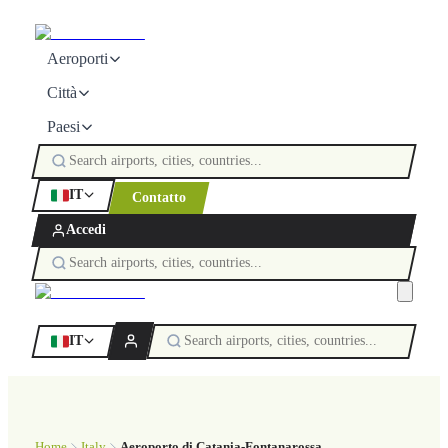
Aeroporti
Città
Paesi
IT
Contatto
Accedi
IT
Home
Italy
Aeroporto di Catania-Fontanarossa