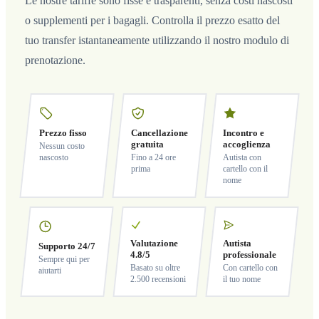
Le nostre tariffe sono fisse e trasparenti, senza costi nascosti
o supplementi per i bagagli. Controlla il prezzo esatto del
tuo transfer istantaneamente utilizzando il nostro modulo di
prenotazione.
Prezzo fisso
Cancellazione
Incontro e
gratuita
accoglienza
Nessun costo
nascosto
Fino a 24 ore
Autista con
prima
cartello con il
nome
Valutazione
Autista
Supporto 24/7
4.8/5
professionale
Sempre qui per
Basato su oltre
Con cartello con
aiutarti
2.500 recensioni
il tuo nome