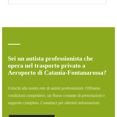
assegneremo il veicolo appropriato.
Monitoriamo tutti i voli in tempo reale. Se il tuo volo è in
ritardo, aggiustiamo automaticamente l'orario di pickup
senza costi aggiuntivi.
Sei un autista professionista che
opera nel trasporto privato a
Aeroporto di Catania-Fontanarossa?
Unisciti alla nostra rete di autisti professionisti. Offriamo
condizioni competitive, un flusso costante di prenotazioni e
supporto completo. Contattaci per ulteriori informazioni.