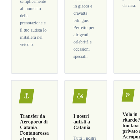
semplicemente
da casa.
in giacca e
al momento
cravatta
della
bilingue.
prenotazione e
Perfetto per
il tuo autista lo
dirigenti,
installerà nel
celebrità e
veicolo.
occasioni
speciali.
Volo in
Transfer da
I nostri
ritardo?
Aeroporto di
autisti a
tuo taxi
Catania-
Catania
privato 
Fontanarossa
Aeropor
al porto
Tutti i nostri