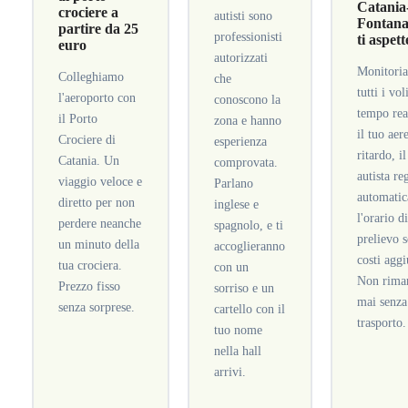
Catania
crociere a
autisti sono
Fontana
partire da 25
professionisti
ti aspet
euro
autorizzati
Monitori
Colleghiamo
che
tutti i vol
l'aeroporto con
conoscono la
tempo rea
il Porto
zona e hanno
il tuo aer
Crociere di
esperienza
ritardo, i
Catania. Un
comprovata.
autista re
viaggio veloce e
Parlano
automati
diretto per non
inglese e
l'orario d
perdere neanche
spagnolo, e ti
prelievo 
un minuto della
accoglieranno
costi aggi
tua crociera.
con un
Non rimar
Prezzo fisso
sorriso e un
mai senza
senza sorprese.
cartello con il
trasporto.
tuo nome
nella hall
arrivi.