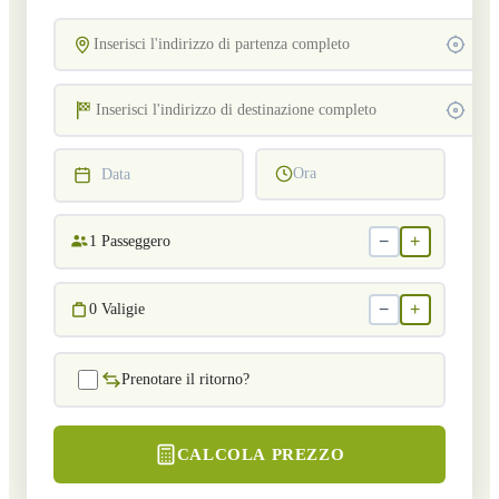
Ora
Data
−
+
1
Passeggero
−
+
0
Valigie
Prenotare il ritorno?
CALCOLA PREZZO