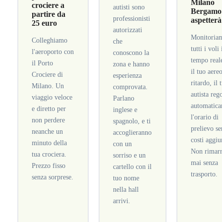
Milano
crociere a
autisti sono
Bergamo 
partire da
professionisti
aspetterà
25 euro
autorizzati
Monitoria
Colleghiamo
che
tutti i voli 
l'aeroporto con
conoscono la
tempo real
il Porto
zona e hanno
il tuo aere
Crociere di
esperienza
ritardo, il 
Milano. Un
comprovata.
autista reg
viaggio veloce
Parlano
automatic
e diretto per
inglese e
l'orario di
non perdere
spagnolo, e ti
prelievo s
neanche un
accoglieranno
costi aggiu
minuto della
con un
Non rimarr
tua crociera.
sorriso e un
mai senza
Prezzo fisso
cartello con il
trasporto.
senza sorprese.
tuo nome
nella hall
arrivi.