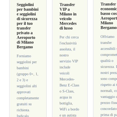
Transfer
Seggiolini
Transfer
economici
per bambini
VIP a
basso cos
e seggiolini
Milano in
Aeroport
di sicurezza
veicolo
Milano
per il tuo
Mercedes
Bergamo
transfer
di lusso
privato a
Offriamo
Aeroporto
Per chi cerca
di Milano
transfer
l'esclusività
Bergamo
accessibili
assoluta, il
compromet
nostro
Forniamo
qualità o
servizio VIP
seggiolini per
sicurezza. 
include
bambini
nostri prez
veicoli
(gruppo 0+, 1,
sono compe
Mercedes-
2 e 3) e
rispetto ai 
Benz E-Class
seggiolini alti
normali, co
o S-Class,
approvati
vantaggio 
acqua in
completamente
prezzo fiss
bottiglia,
gratuiti su
concordato
WiFi a bordo
richiesta.
prima di pa
e un autista
Indicalo