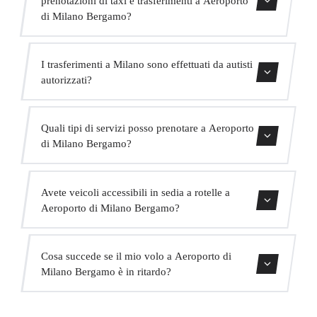
di Milano Bergamo?
Sì, accettiamo animali domestici nei nostri veicoli.
I trasferimenti a Milano sono effettuati da autisti
Chiediamo di indicarlo al momento della prenotazione
autorizzati?
affinché l'autista sia preparato.
Tutti i nostri autisti possiedono una valida licenza VTC,
Quali tipi di servizi posso prenotare a Aeroporto
assicurazione professionale e veicoli con revisione attuale.
di Milano Bergamo?
La vostra sicurezza è la nostra priorità.
Offriamo trasferimenti in centro città, trasferimenti da e
Avete veicoli accessibili in sedia a rotelle a
per hotel, trasferimenti da e per porti crocieristici,
Aeroporto di Milano Bergamo?
trasferimenti interurbani, servizio VIP, servizio per eventi
e trasporto di gruppo.
Sì, abbiamo veicoli adattati per passeggeri con mobilità
Cosa succede se il mio volo a Aeroporto di
ridotta. Indicate questo al momento della prenotazione e
Milano Bergamo è in ritardo?
assegneremo il veicolo appropriato.
Monitoriamo tutti i voli in tempo reale. Se il tuo volo è in