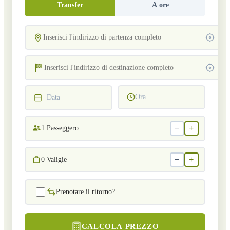
Transfer
A ore
Ora
Data
−
+
1
Passeggero
−
+
0
Valigie
Prenotare il ritorno?
CALCOLA PREZZO