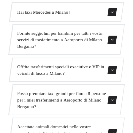
Sì, abbiamo veicoli Mercedes-Benz E-Class e S-Class per
Hai taxi Mercedes a Milano?
il nostro servizio VIP. Puoi selezionarli durante il processo
di prenotazione.
Sì, la nostra flotta include veicoli Mercedes-Benz per
Fornite seggiolini per bambini per tutti i vostri
servizi executive e VIP. Puoi richiederne uno al momento
servizi di trasferimento a Aeroporto di Milano
della prenotazione.
Bergamo?
Sì, forniamo seggiolini per bambini approvati (gruppo 0+,
Offrite trasferimenti speciali executive e VIP in
1, 2 e 3) completamente gratuiti. Basta indicarlo al
veicoli di lusso a Milano?
momento della prenotazione.
Sì, offriamo un servizio VIP premium con veicoli
Posso prenotare taxi grandi per fino a 8 persone
Mercedes di alta gamma, un autista in abito bilingue e
per i miei trasferimenti a Aeroporto di Milano
extra come acqua e WiFi a bordo.
Bergamo?
Assolutamente. Abbiamo MPV per fino a 6 passeggeri e
Accettate animali domestici nelle vostre
minibus per fino a 16 passeggeri per grandi gruppi.
prenotazioni di taxi e trasferimenti a Aeroporto