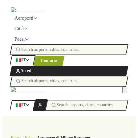
Aeroporti
Città
Paesi
IT
Contatto
Accedi
IT
Home
Italy
Aeroporto di Milano Bergamo