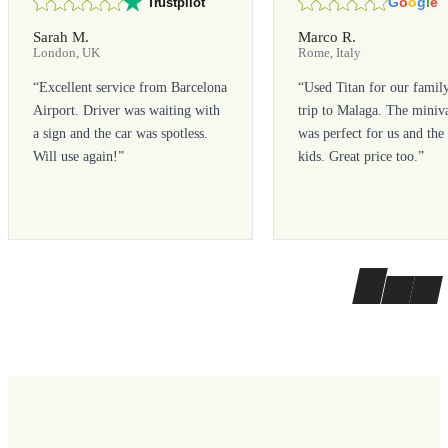
G
o
o
g
l
e
Trustpilot
Sarah M.
Marco R.
London, UK
Rome, Italy
“
Excellent service from Barcelona
“
Used Titan for our famil
Airport. Driver was waiting with
trip to Malaga. The miniv
a sign and the car was spotless.
was perfect for us and the
Will use again!
”
kids. Great price too.
”