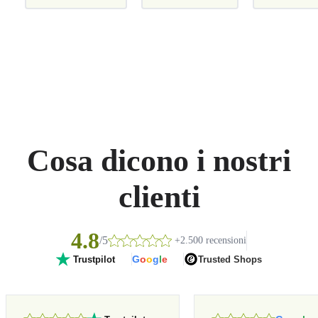
Cosa dicono i nostri
clienti
4.8
/5
+2.500 recensioni
G
o
o
g
l
e
Trusted Shops
Trustpilot