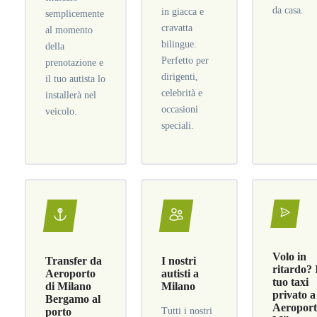
da casa.
in giacca e
semplicemente
cravatta
al momento
bilingue.
della
Perfetto per
prenotazione e
dirigenti,
il tuo autista lo
celebrità e
installerà nel
occasioni
veicolo.
speciali.
Volo in
Transfer da
I nostri
ritardo? 
Aeroporto
autisti a
tuo taxi
di Milano
Milano
privato a
Bergamo al
Aeroport
porto
Tutti i nostri