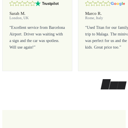
G
o
o
g
l
e
Trustpilot
Sarah M.
Marco R.
London, UK
Rome, Italy
“
Excellent service from Barcelona
“
Used Titan for our famil
Airport. Driver was waiting with
trip to Malaga. The miniv
a sign and the car was spotless.
was perfect for us and the
Will use again!
”
kids. Great price too.
”