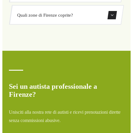
sorprese. Consulta il tuo prezzo subito nel modulo.
Sì, puoi prenotare transfer di sola andata o andata e
Quali zone di Firenze coprite?
ritorno direttamente dal nostro sistema di prenotazione.
Copriamo tutte le zone di Firenze e dintorni: aeroporti,
porti, stazioni ferroviarie e hotel. Se la tua destinazione
non è elencata, contattaci per un preventivo
personalizzato.
Sei un autista professionale a
Firenze?
Unisciti alla nostra rete di autisti e ricevi prenotazioni dirette
senza commissioni abusive.