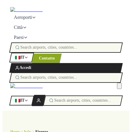
Aeroporti
Città
Paesi
IT
Contatto
Accedi
IT
Home
Italy
Firenze