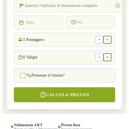
Ora
Data
−
+
1
Passeggero
−
+
0
Valigie
Prenotare il ritorno?
CALCOLA PREZZO
Valutazione 4.8/5
Prezzo fisso
★
◈
Basato su oltre 2.500 recensioni
Nessun costo nascosto