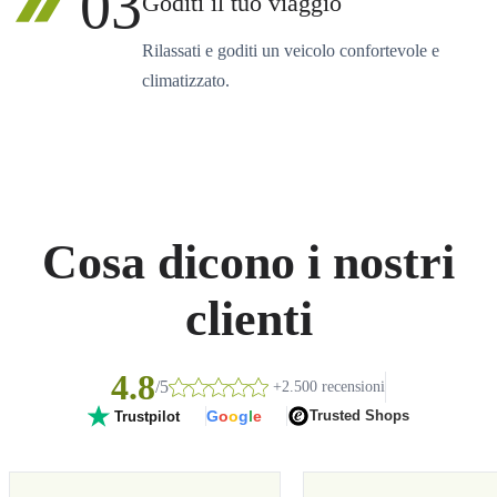
03
Goditi il tuo viaggio
Rilassati e goditi un veicolo confortevole e
climatizzato.
Cosa dicono i nostri
clienti
4.8
/5
+2.500 recensioni
G
o
o
g
l
e
Trusted Shops
Trustpilot