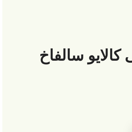
كالايو سالفاخ