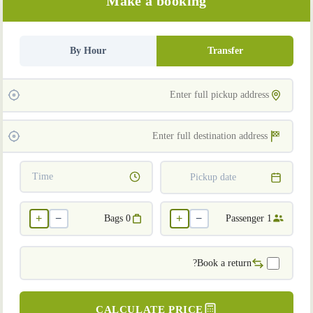
Make a booking
By Hour
Transfer
Time
Pickup date
+
−
+
−
Bags
0
Passenger
1
Book a return?
CALCULATE PRICE