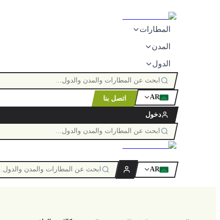
المطارات
المدن
الدول
AR
اتصل بنا
ٱللَّٰه
دخول
AR
ٱللَّٰه