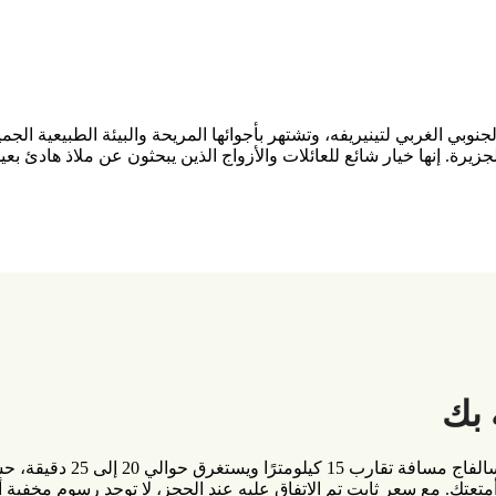
بي الغربي لتينيريفه، وتشتهر بأجوائها المريحة والبيئة الطبيعية الجميل
إنها خيار شائع للعائلات والأزواج الذين يبحثون عن ملاذ هادئ بعيدًا 
 بك
يغطي نقلُك الخاص من مطار 
. مع سعر ثابت تم الاتفاق عليه عند الحجز، لا توجد رسوم مخفية أو 