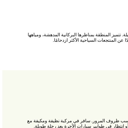
ة. تتميز المنطقة بمناظرها البركانية المدهشة، ومياهها
عن المنتجعات السياحية الأكثر ازدحامًا.
تينيريفه الجنوبي إلى كالاو سالفاج مسافة تقارب 15 كيلومترًا ويستغرق حوالي 20 إلى 25 دقيقة، حسب ظروف المرور. سافر في مركبة نظيفة ومكيفة مع
انتظار في طوابير سيارات الأجرة بعد رحلة طويلة.