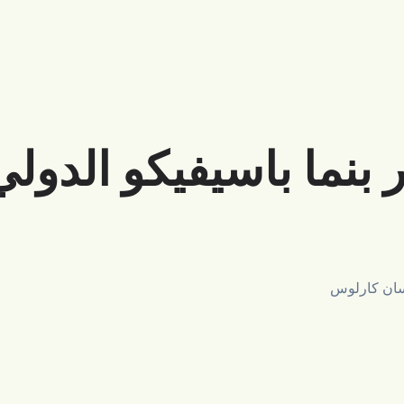
نما باسيفيكو الدول
 سان كارلوس