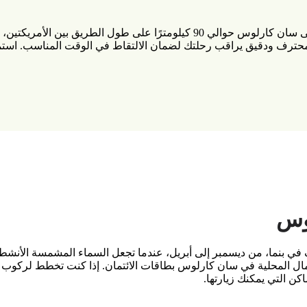
يغطي النقل الخاص بك من مطار بنما باسيفيكو الدولي إلى سان كارلوس حوالي 90 ك
 محترف ودقيق يراقب رحلتك لضمان الالتقاط في الوقت المناسب. استم
وس
ي بنما، من ديسمبر إلى أبريل، عندما تجعل السماء المشمسة الأنش
مال المحلية في سان كارلوس بطاقات الائتمان. إذا كنت تخطط لركوب ا
ن التي يمكنك زيارتها.