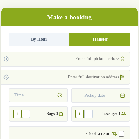
Make a booking
By Hour
Transfer
Time
Pickup date
+
−
+
−
Bags
0
Passenger
1
Book a return?