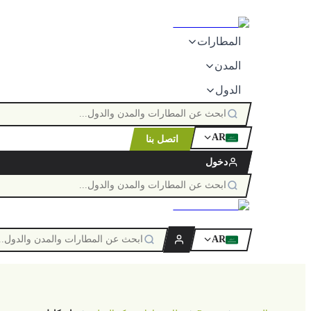
المطارات
المدن
الدول
AR
اتصل بنا
ٱللَّٰه
دخول
AR
ٱللَّٰه