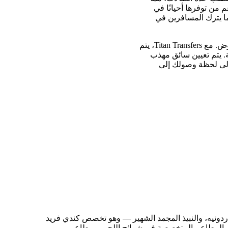
 من توفرها أحيانًا في
ما يترك المسافرين في
يُلغي النقل الخاص المخصص من مطار بوفالو نياجارا الدولي إلى شلالات نياجارا، كندا، كل هذا الغموض. مع Titan Transfers، يتم
. يتم تعيين سائق مهذب
إلى لحظة وصولك إلى
شاردونيه، والنبيذ المجمد الشهير — وهو تخصص كندي فريد
ا بالمطاعم المتخصصة في شرائح اللحم، ومطاعم