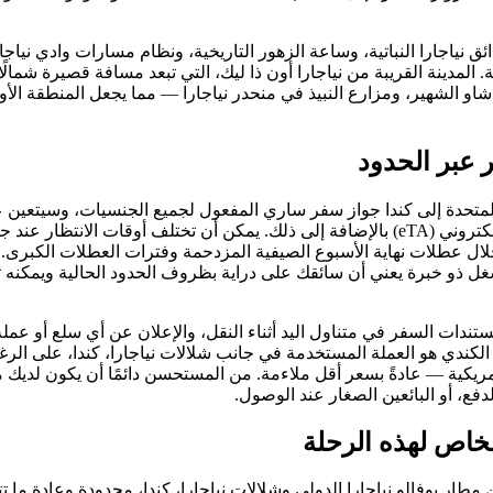
ئق نياجارا النباتية، وساعة الزهور التاريخية، ونظام مسارات وادي نياجارا 
. المدينة القريبة من نياجارا أون ذا ليك، التي تبعد مسافة قصيرة شمالً
الشهير، ومزارع النبيذ في منحدر نياجارا — مما يجعل المنطقة الأوسع
 عبر الحدود
لمتحدة إلى كندا جواز سفر ساري المفعول لجميع الجنسيات، وسيتعين
الحصول على تصريح سفر إلكتروني (eTA) بالإضافة إلى ذلك. يمكن أن تختلف أوقات ا
لال عطلات نهاية الأسبوع الصيفية المزدحمة وفترات العطلات الكبر
شغل ذو خبرة يعني أن سائقك على دراية بظروف الحدود الحالية ويمكنه 
ندات السفر في متناول اليد أثناء النقل، والإعلان عن أي سلع أو عم
ار الكندي هو العملة المستخدمة في جانب شلالات نياجارا، كندا، على الر
مريكية — عادةً بسعر أقل ملاءمة. من المستحسن دائمًا أن يكون لديك 
لدفع، أو البائعين الصغار عند الوصول.
الخاص لهذه الرحلة
 مطار بوفالو نياجارا الدولي وشلالات نياجارا، كندا، محدودة وعادة ما 