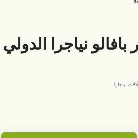
ا)
افالو نياجرا الدولي 
لات نياجارا