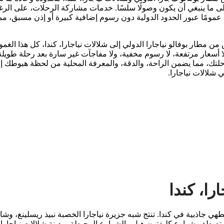
إلى ما ينبغي أن يكون وصولًا سلسًا. خدمات مشاركة الرحلات، على الرغم
 عمومًا عبور الحدود الدولية دون رسوم إضافية كبيرة أو إذن مسبق، م
أسعار مرتفعة، لا رسوم مخفية، ولا مفاجآت غير سارة بعد رحلة طويلة
ك، مما يضمن الراحة، والدقة، والمعرفة المحلية من لحظة هبوطك 
 شلالات نياجارا.
را، كندا
لطهي جاذبية في كندا. تنتج شبه جزيرة نياجارا الخصبة نبيذ ريسلينغ، و
تصطف شوارع كليفتون هيل والشوارع المحيطة بمدينة شلالات نياجار