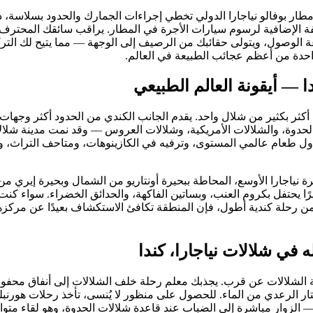
ار بوفالو نياجارا الدولي تخطي إجراءات الجمارك والحدود بسلاسة، دو
لفة الإضافية لرسوم سيارات الأجرة في المطار. يراقب سائقك المحتر
 الوصول، ويتولى حقائبك من الرصيف إلى الوجهة — مما يتيح لك التركيز 
احدة من أعظم عجائب الطبيعة في العالم.
دا — أيقونة العالم الطبيعي
ي أكثر بكثير من شلال واحد. يقدم الجانب الكندي من الحدود أكثر وجهات 
الحدوة، والشلالات الأمريكية، وشلالات العروس — وقد نمت مدينة شلال
ناول طعام عالمي المستوى، وترفيه في الكازينوهات، ومتاحف التراث، 
نياجارا الأوسع، المحاطة ببحيرة أونتاريو من الشمال وبحيرة إيري من
يرًا يحتفل بكروم العنب، وبساتين الفاكهة، والحدائق الخضراء. سواء كن
من رحلة كندية أطول، فإن المنطقة تكافئ الاستكشاف بعيدًا عن مركزه
 في شلالات نياجارا، كندا
بة الشلالات عن قرب. يجذبك معلم رحلة خلف الشلالات إلى أنفاق محف
تار الرعدي من الماء. للحصول على منظور لا يُنسى، تأخذ رحلات هورنبل
الزوار مباشرة إلى الضباب عند قاعدة شلالات الحدوة، وهو لقاء متواض