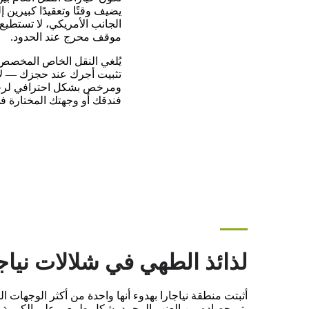
يضيف وقتًا وتعقيدًا كبيرين 
الجانب الأمريكي، لا تستطيع
موقف محرج عند الحدود.
تثبيت أجرك عند حجزك — لا 
ومرخص بشكل احترافي لرحلت
فندقك أو وجهتك المختارة في
لذائذ الطهي في شلالات نياجا
أثبتت منطقة نياجارا بهدوء أنها واحدة من أكثر الوجهات ا
يتم حصاده من العنب المجمد بشكل طبيعي على الكرمة. 