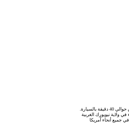
تغطي الرحلة من مطار بوفالو نياجارا الدولي إلى شلالات نياجارا، كندا، حوالي 40 كيلومترًا وتستغرق حوالي 40 دقيقة بالسيارة.
ي ولاية نيويورك الغربية
في جميع أنحاء أمريكا