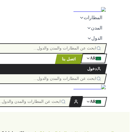
المطارات
المدن
الدول
AR
اتصل بنا
ٱللَّٰه
دخول
AR
ٱللَّٰه