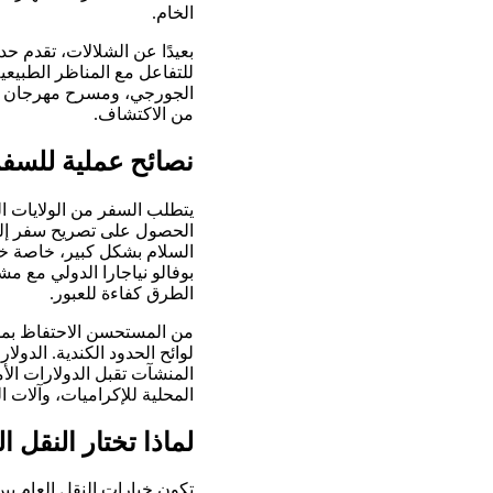
الخام.
بعيدًا عن الشلالات، تقدم حدا
للتفاعل مع المناظر الطبيعية
الجورجي، ومسرح مهرجان شاو 
من الاكتشاف.
نصائح عملية للسفر
يتطلب السفر من الولايات ا
السلام بشكل كبير، خاصة خ
بوفالو نياجارا الدولي مع م
الطرق كفاءة للعبور.
من المستحسن الاحتفاظ بمست
لوائح الحدود الكندية. الدول
المنشآت تقبل الدولارات الأ
المحلية للإكراميات، وآلات ا
لماذا تختار النقل 
تكون خيارات النقل العام بين