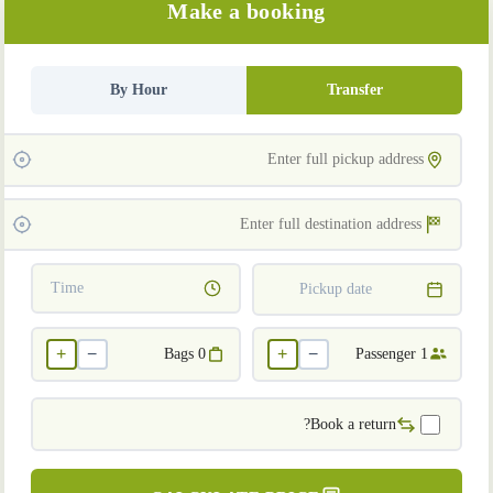
Make a booking
By Hour
Transfer
Time
Pickup date
+
−
+
−
Bags
0
Passenger
1
Book a return?