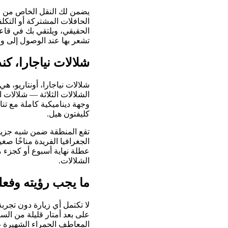
يضمن لك النقل الخاص من مط
الحافلات المشتركة أو التك
الحقيقي، ويلتقي بك في قاعة
تشعر بها عند الوصول إلى و
شلالات نياجارا، كن
شلالات نياجارا، أونتاريو، ه
الشلالات الثلاثة — شلالات 
وجهة ديناميكية كاملة مع ت
كليفتون هيل.
تقع المنطقة ضمن شبه جزيرة 
الجغرافيا الفريدة مناخًا صغ
عطلة نهاية أسبوع أو كجزء 
الشلالات.
ما يجب رؤيته وفعله
لا تكتمل أي زيارة دون تجر
على بعد أمتار قليلة من الس
المعاطف الحمراء الشهيرة — 