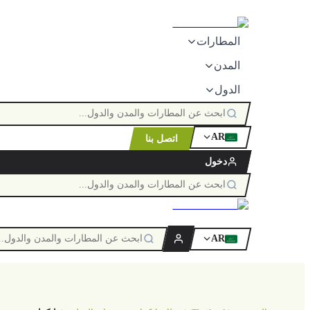
المطارات
المدن
الدول
AR
اتصل بنا
ٱللَّٰه
دخول
AR
ٱللَّٰه