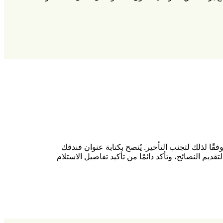
بين 7-9 صباحًا و5-8 مساءً، لذا خطط لوقت مغادرتك وفقًا لذلك لتجنب التأخير. يُنصح بكتابة عنوان فندقك
قديم النصائح، وتأكد دائمًا من تأكيد تفاصيل الاستلام