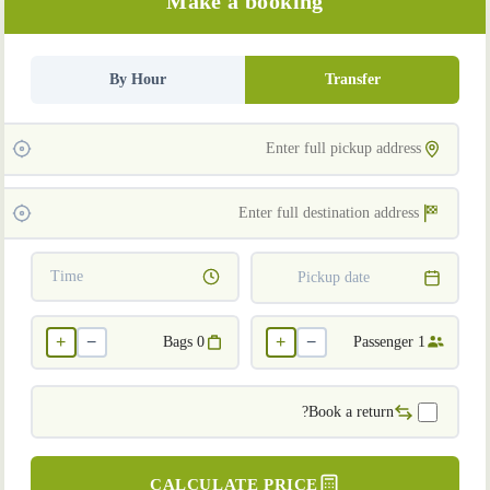
Make a booking
By Hour
Transfer
Time
Pickup date
+
−
+
−
Bags
0
Passenger
1
Book a return?
CALCULATE PRICE