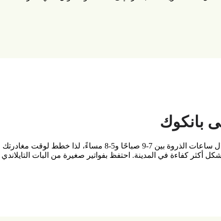
ى بانكوك
يمكن أن تكون حركة المرور في بانكوك كثيفة، خاصة خلال ساعات الذروة 
كل أكثر كفاءة في المدينة. احتفظ بفواتير صغيرة من البات التايلاندي لت