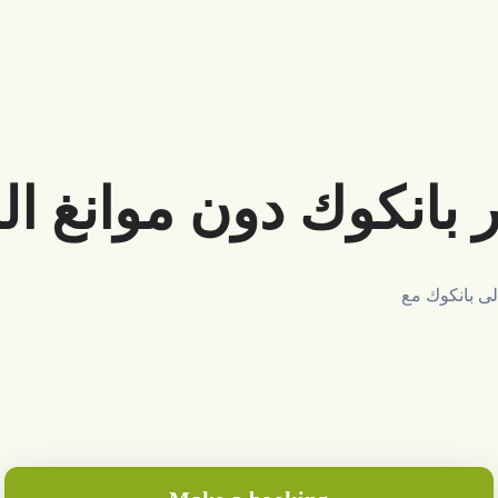
انكوك دون موانغ الد
لى بانكوك مع