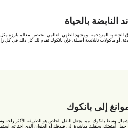
 النابضة بالحياة
اق الشعبية المزدحمة، ومشهد الطهي العالمي. تحتضن معالم بارزة مثل ال
ة، أو مأكولات تايلاندية أصيلة، فإن بانكوك تقدم لك كل ذلك في كل زاو
انغ إلى بانكوك
 موانغ الدولي على بعد حوالي 24 كيلومترًا شمال وسط بانكوك، مما يجعل النقل الخاص هو ال
أمتعتك، وينقلك مباشرة إلى فندقك أو العنوان الذي اخترته. استمتع 