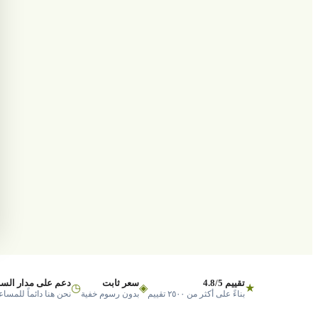
تقييم 4.8/5
سعر ثابت
دعم على مدار السا
◷
◈
★
بناءً على أكثر من ٢٥٠٠ تقييم
بدون رسوم خفية
نحن هنا دائماً للمساع