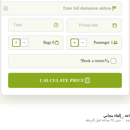
Time
Pickup date
+
−
+
−
Bags
0
Passenger
1
Book a return?
CALCULATE PRICE
عة
إلغاء مجاني
✓
دة
حتى ٢٤ ساعة قبل الرحلة