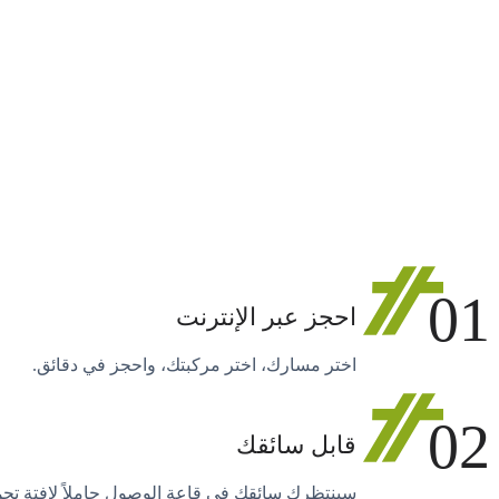
01
احجز عبر الإنترنت
اختر مسارك، اختر مركبتك، واحجز في دقائق.
02
قابل سائقك
سينتظرك سائقك في قاعة الوصول حاملاً لافتة تح