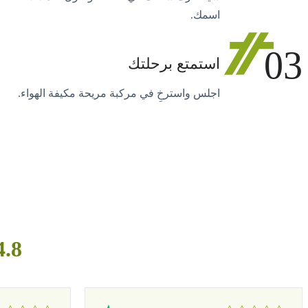
اسمك.
03
استمتع برحلتك
اجلس واسترخِ في مركبة مريحة مكيفة الهواء.
4.8