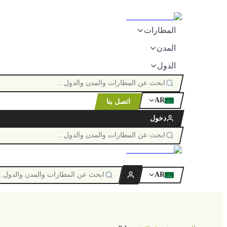
المطارات
المدن
الدول
AR
اتصل بنا
ٱللَّٰه
دخول
AR
ٱللَّٰه