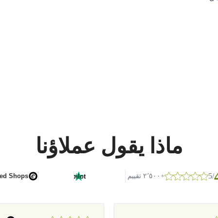
ماذا يقول عملاؤنا
/5
G
o
o
g
l
e
+٢٬٥٠٠ تقييم
ted Shops
Trustpilot