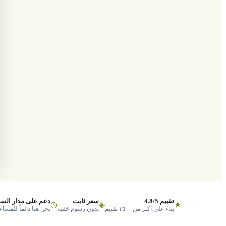
تقييم 4.8/5
سعر ثابت
دعم على مدار السا
◷
◈
★
بناءً على أكثر من ٢٥٠٠ تقييم
بدون رسوم خفية
نحن هنا دائماً للمساع