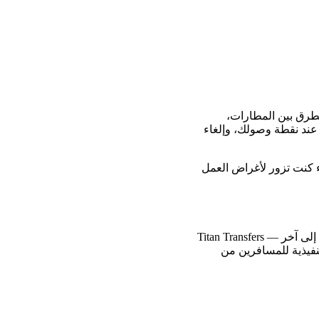
الطرق بين المطارات،
 عند نقطة وصولك، وإلغاء
اء كنت تزور لأغراض العمل
من مطار برشلونة-إل برات إلى فندقك، من محطة الرحلات البحرية إلى وسط المدينة، أو من معلم إلى آخر — Titan Transfers
MPV واسعة للعائلات، سيارات تنفيذية للمسافرين من