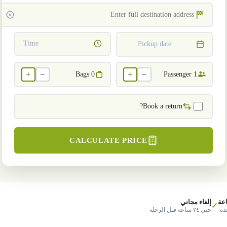
Time
Pickup date
+
−
+
−
Bags
0
Passenger
1
Book a return?
CALCULATE PRICE
عة
إلغاء مجاني
✓
دة
حتى ٢٤ ساعة قبل الرحلة