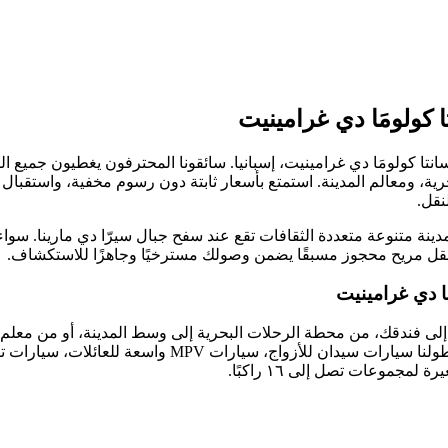
كولومَا دي غرامينيت
 سانتا كولومَا دي غرامينيت، إسبانيا. سائقونا المحترفون يغطيون جميع 
حرية، ومعالم المدينة. استمتع بأسعار ثابتة دون رسوم مخفية، واستقبال
مدينة متنوعة متعددة الثقافات تقع عند سفح جبال سيرّا دي مارينا. سو
 بنقل مريح محجوز مسبقًا يضمن وصولك مسترخيًا وجاهزًا للاستكشاف.
ا دي غرامينيت
تغطي احتياجاتك. تشمل أسطولنا سيارات سيدان للأزواج، سيارات 
مجموعات تصل إلى ١٦ راكبًا.