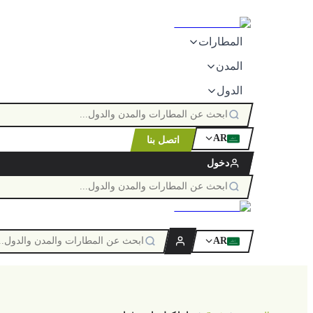
المطارات
المدن
الدول
AR
اتصل بنا
ٱللَّٰه
دخول
AR
ٱللَّٰه