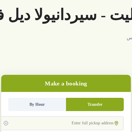
ت - سيردانيولا ديل 
يس
Make a booking
By Hour
Transfer