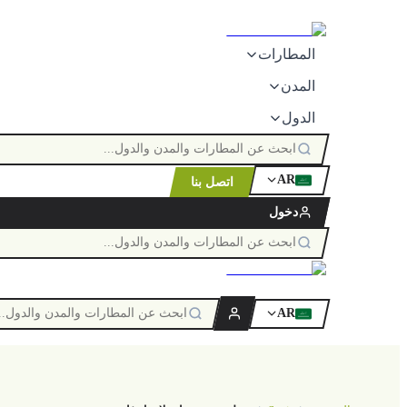
المطارات
المدن
الدول
AR
اتصل بنا
ٱللَّٰه
دخول
AR
ٱللَّٰه