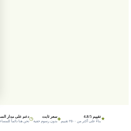
تقييم 4.8/5
سعر ثابت
دعم على مدار السا
◷
◈
★
بناءً على أكثر من ٢٥٠٠ تقييم
بدون رسوم خفية
نحن هنا دائماً للمساع