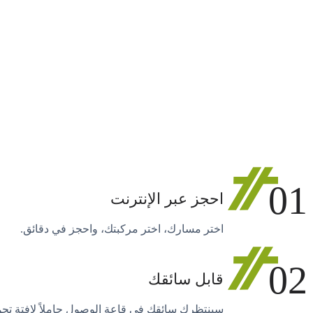
01
احجز عبر الإنترنت
اختر مسارك، اختر مركبتك، واحجز في دقائق.
02
قابل سائقك
سينتظرك سائقك في قاعة الوصول حاملاً لافتة تح