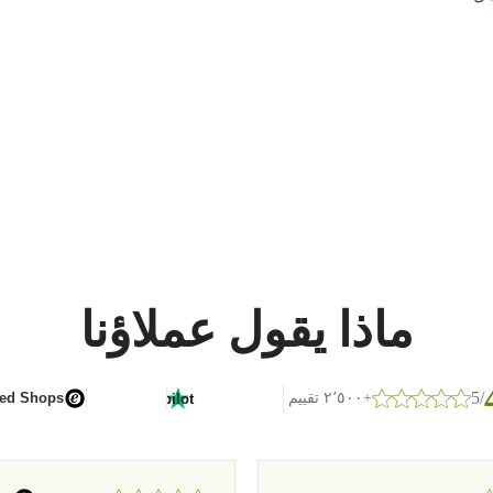
ماذا يقول عملاؤنا
/5
G
o
o
g
l
e
+٢٬٥٠٠ تقييم
ted Shops
Trustpilot