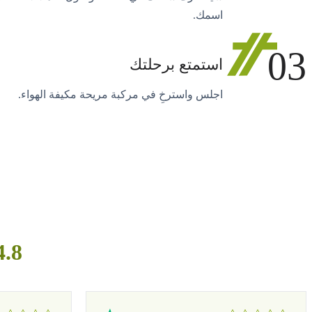
اسمك.
03
استمتع برحلتك
اجلس واسترخِ في مركبة مريحة مكيفة الهواء.
4.8