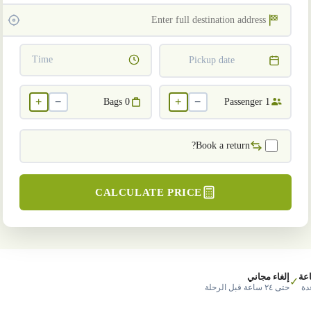
Time
Pickup date
+
−
+
−
Bags
0
Passenger
1
Book a return?
CALCULATE PRICE
عة
إلغاء مجاني
✓
دة
حتى ٢٤ ساعة قبل الرحلة